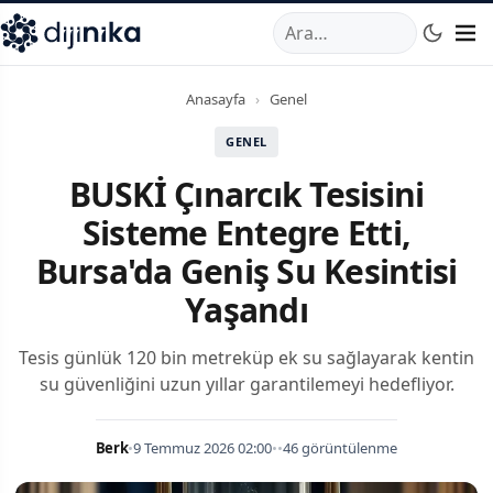
A
,
Marmara Mahallesi
,
Beylikdüzü
34520
TR
Telefon:
0850 44
Anasayfa
›
Genel
GENEL
BUSKİ Çınarcık Tesisini
Sisteme Entegre Etti,
Bursa'da Geniş Su Kesintisi
Yaşandı
Tesis günlük 120 bin metreküp ek su sağlayarak kentin
su güvenliğini uzun yıllar garantilemeyi hedefliyor.
Berk
•
9 Temmuz 2026 02:00
•
•
46 görüntülenme