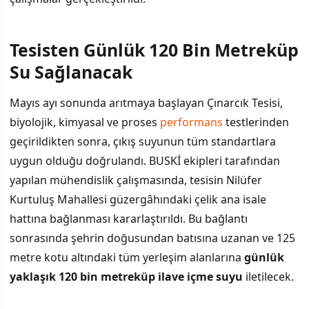
Tesisten Günlük 120 Bin Metreküp
İÇINDEKILER
›
Su Sağlanacak
Tesisten Günlük 120 Bin Metreküp Su Sağlanacak
Mayıs ayı sonunda arıtmaya başlayan Çınarcık Tesisi,
biyolojik, kimyasal ve proses
performans
testlerinden
Kesintiden Etkilenen Mahalleler
geçirildikten sonra, çıkış suyunun tüm standartlara
Basınç Sorunları Çözüme Kavuşacak
uygun olduğu doğrulandı. BUSKİ ekipleri tarafından
yapılan mühendislik çalışmasında, tesisin Nilüfer
Diğer Planlanan Kesintiler
Kurtuluş Mahallesi güzergâhındaki çelik ana isale
Su Kalitesi Güvencesi
hattına bağlanması kararlaştırıldı. Bu bağlantı
sonrasında şehrin doğusundan batısına uzanan ve 125
metre kotu altındaki tüm yerleşim alanlarına
günlük
yaklaşık 120 bin metreküp ilave içme suyu
iletilecek.