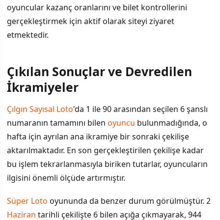
oyuncular kazanç oranlarını ve bilet kontrollerini
gerçekleştirmek için aktif olarak siteyi ziyaret
etmektedir.
Çıkılan Sonuçlar ve Devredilen
İÇINDEKILER
›
İkramiyeler
Çıkılan Sonuçlar ve Devredilen İkramiyeler
Çılgın Sayısal Loto
'da 1 ile 90 arasından seçilen 6 şanslı
numaranın tamamını bilen
oyuncu
bulunmadığında, o
Bilet Sorgulama ve Kazanç Kategorileri
hafta için ayrılan ana ikramiye bir sonraki çekilişe
Oyun Kuralları ve Süperstar Seçeneği
aktarılmaktadır. En son gerçekleştirilen çekilişe kadar
bu işlem tekrarlanmasıyla biriken tutarlar, oyuncuların
İkramiye Alınan Noktalar
ilgisini önemli ölçüde artırmıştır.
Süper Loto
oyununda da benzer durum görülmüştür. 2
Haziran
tarihli çekilişte 6 bilen açığa çıkmayarak, 944