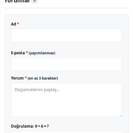
Yorumlar
0
Ad
*
E-posta
*
(yayımlanmaz)
Yorum
*
(en az 3 karakter)
Doğrulama:
9 + 6 = ?