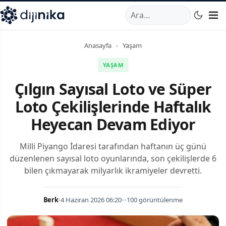
A
,
Marmara Mahallesi
,
Beylikdüzü
34520
TR
Telefon:
0850 44
Anasayfa
›
Yaşam
YAŞAM
Çılgın Sayısal Loto ve Süper
Loto Çekilişlerinde Haftalık
Heyecan Devam Ediyor
Milli Piyango İdaresi tarafından haftanın üç günü
düzenlenen sayısal loto oyunlarında, son çekilişlerde 6
bilen çıkmayarak milyarlık ikramiyeler devretti.
Berk
•
4 Haziran 2026 06:20
•
•
100 görüntülenme