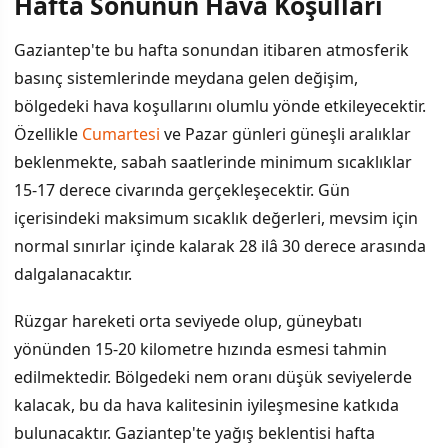
Hafta Sonunun Hava Koşulları
İÇINDEKILER
›
Gaziantep'te bu hafta sonundan itibaren atmosferik
Hafta Sonunun Hava Koşulları
basınç sistemlerinde meydana gelen değişim,
bölgedeki hava koşullarını olumlu yönde etkileyecektir.
Gelecek Hafta İçin Öngörüler
Özellikle
Cumartesi
ve Pazar günleri güneşli aralıklar
beklenmekte, sabah saatlerinde minimum sıcaklıklar
15-17 derece civarında gerçekleşecektir. Gün
içerisindeki maksimum sıcaklık değerleri, mevsim için
normal sınırlar içinde kalarak 28 ilâ 30 derece arasında
dalgalanacaktır.
Rüzgar hareketi orta seviyede olup, güneybatı
yönünden 15-20 kilometre hızında esmesi tahmin
edilmektedir. Bölgedeki nem oranı düşük seviyelerde
kalacak, bu da hava kalitesinin iyileşmesine katkıda
bulunacaktır. Gaziantep'te yağış beklentisi hafta