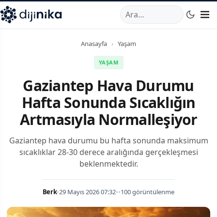
A
,
Marmara Mahallesi
,
Beylikdüzü
34520
TR
Telefon:
0850 44
Anasayfa
›
Yaşam
YAŞAM
Gaziantep Hava Durumu
Hafta Sonunda Sıcaklığın
Artmasıyla Normalleşiyor
Gaziantep hava durumu bu hafta sonunda maksimum
sıcaklıklar 28-30 derece aralığında gerçekleşmesi
beklenmektedir.
Berk
•
29 Mayıs 2026 07:32
•
•
100 görüntülenme