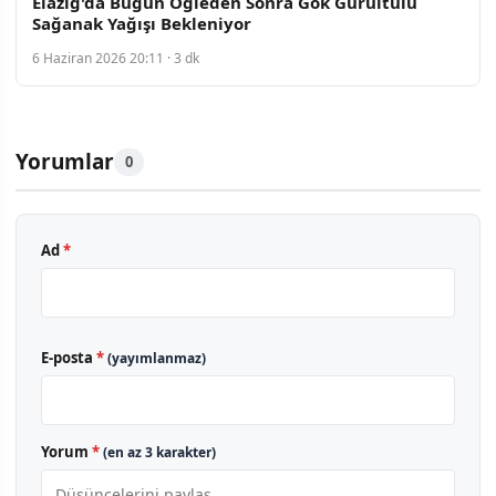
Elazığ'da Bugün Öğleden Sonra Gök Gürültülü
Sağanak Yağışı Bekleniyor
6 Haziran 2026 20:11 · 3 dk
Yorumlar
0
Ad
*
E-posta
*
(yayımlanmaz)
Yorum
*
(en az 3 karakter)