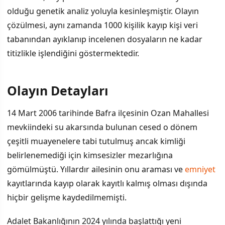
olduğu genetik analiz yoluyla kesinleşmiştir. Olayın
çözülmesi, aynı zamanda 1000 kişilik kayıp kişi veri
tabanından ayıklanıp incelenen dosyaların ne kadar
titizlikle işlendiğini göstermektedir.
Olayın Detayları
İÇINDEKILER
›
14 Mart 2006 tarihinde Bafra ilçesinin Ozan Mahallesi
Olayın Detayları
mevkiindeki su akarsında bulunan cesed o dönem
çeşitli muayenelere tabi tutulmuş ancak kimliği
DNA Eşleşmesi ve Gözaltı Kararı
belirlenemediği için kimsesizler mezarlığına
Bakanlığın Açıklaması
gömülmüştü. Yıllardır ailesinin onu araması ve
emniyet
kayıtlarında kayıp olarak kayıtlı kalmış olması dışında
Faili Meçhul Suçlar Daire Başkanlığının Rolü
hiçbir gelişme kaydedilmemişti.
Adalet Bakanlığının 2024 yılında başlattığı yeni