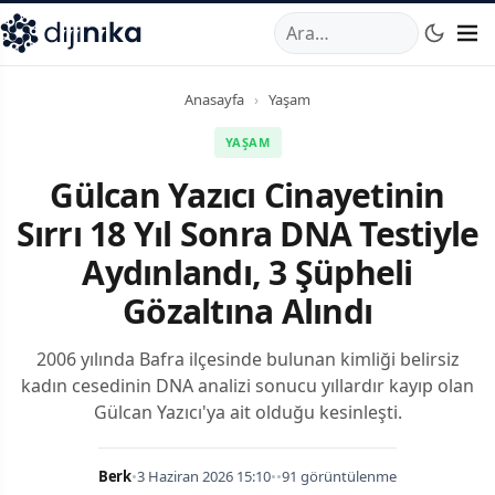
A
,
Marmara Mahallesi
,
Beylikdüzü
34520
TR
Telefon:
0850 44
Anasayfa
›
Yaşam
YAŞAM
Gülcan Yazıcı Cinayetinin
Sırrı 18 Yıl Sonra DNA Testiyle
Aydınlandı, 3 Şüpheli
Gözaltına Alındı
2006 yılında Bafra ilçesinde bulunan kimliği belirsiz
kadın cesedinin DNA analizi sonucu yıllardır kayıp olan
Gülcan Yazıcı'ya ait olduğu kesinleşti.
Berk
•
3 Haziran 2026 15:10
•
•
91 görüntülenme