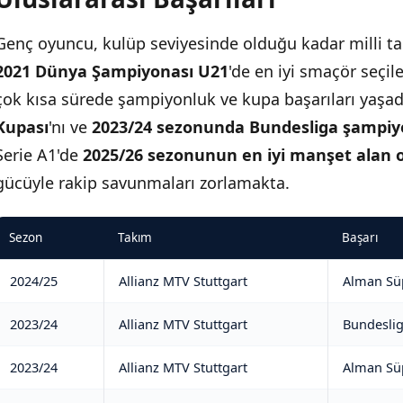
Genç oyuncu, kulüp seviyesinde olduğu kadar milli ta
2021 Dünya Şampiyonası U21
'de en iyi smaçör seçil
çok kısa sürede şampiyonluk ve kupa başarıları yaşad
Kupası
'nı ve
2023/24 sezonunda Bundesliga şampi
Serie A1'de
2025/26 sezonunun en iyi manşet alan
gücüyle rakip savunmaları zorlamakta.
Sezon
Takım
Başarı
2024/25
Allianz MTV Stuttgart
Alman Sü
2023/24
Allianz MTV Stuttgart
Bundesli
2023/24
Allianz MTV Stuttgart
Alman Sü