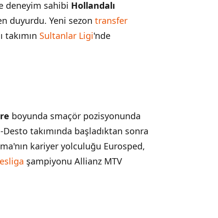
de deneyim sahibi
Hollandalı
men duyurdu. Yeni sezon
transfer
lı takımın
Sultanlar Ligi
'nde
re
boyunda smaçör pozisyonunda
a-Desto takımında başladıktan sonra
llema'nın kariyer yolculuğu Eurosped,
esliga
şampiyonu Allianz MTV