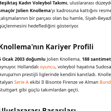
Beşiktaş Kadın Voleybol Takımı
, uluslararası düzey
smaçör Jolien Knollema
'yı kadrosuna kattığını res
çalışmalarının bir parçası olan bu hamle, Siyah-Beyaz
güçlenmesini hedeflediğini gösteriyor.
Knollema'nın Kariyer Profili
İÇINDEKILER
›
5 Ocak 2003 doğumlu
Jolien Knollema,
188 santimet
Knollema'nın Kariyer Profili
oynuyor. Hollandalı
oyuncu
, voleybol hayatına Sudos
Uluslararası Başarıları
Avrupa'nın prestijli liglerinde kendini kanıtladı. Kno
İtalyan
Serie A
ekibi Il Bisonte Firenze ve Alman
Bund
Beşiktaş'ın Transfer Hamlesi
Stuttgart gibi güçlü takımlardan geçti.
Uluslararası Başarıları