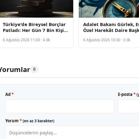
Türkiye'de Bireysel Borçlar
Adalet Bakanı Gürlek, E
Patladı: Her Gün 7 Bin Kişi
Özel Harekât Daire Baş
İcra Takibine Düşüyor
Behçet Oktay'ın Ailesin
6 Ağustos 2026 11:00 · 4 dk
6 Ağustos 2026 10:30 · 3 dk
Kabul Edecek
Yorumlar
0
Ad
*
E-posta
*
(
Yorum
*
(en az 3 karakter)