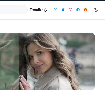
Trendler
a:
info@dijinika.net