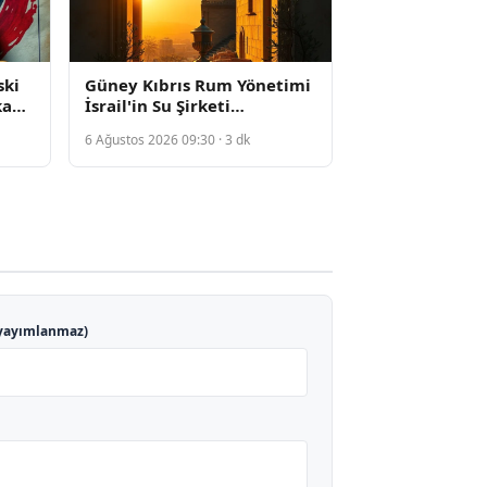
ski
Güney Kıbrıs Rum Yönetimi
kanı
İsrail'in Su Şirketi
i
Mekorot'la Anlaşma
6 Ağustos 2026 09:30 · 3 dk
İmzaladı
yayımlanmaz)