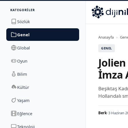
İletişim
KATEGORILER
Dijinika
Avrasya Cad. Sitesi B Blok No: 17/2A
,
Marmara Ma
Sözlük
Genel
Anasayfa
›
Gene
Global
GENEL
Jolie
Oyun
İmza 
Bilim
Kültür
Beşiktaş Kad
Hollandalı sm
Yaşam
Berk
•
3 Haziran 2
Eğlence
Teknoloji