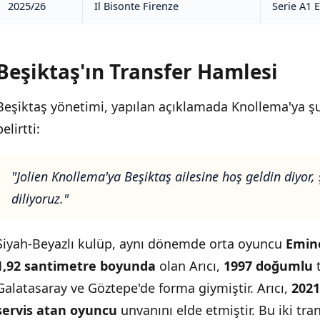
2025/26
Il Bisonte Firenze
Serie A1 
Beşiktaş'ın Transfer Hamlesi
Beşiktaş yönetimi, yapılan açıklamada Knollema'ya şu 
belirtti:
"Jolien Knollema'ya Beşiktaş ailesine hoş geldin diyor
diliyoruz."
Siyah-Beyazlı kulüp, aynı dönemde orta oyuncu
Emine
1,92 santimetre boyunda
olan Arıcı,
1997 doğumlu
t
Galatasaray ve Göztepe'de forma giymiştir. Arıcı,
2021
servis atan oyuncu
unvanını elde etmiştir. Bu iki tran