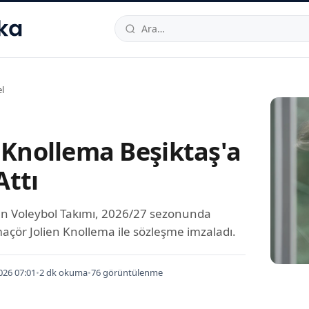
hallesi
,
Beylikdüzü
34520
TR
Telefon:
0850 444 30 49
E-post
l
n Knollema Beşiktaş'a
Attı
ın Voleybol Takımı, 2026/27 sezonunda
açör Jolien Knollema ile sözleşme imzaladı.
026 07:01
•
2 dk okuma
•
76 görüntülenme