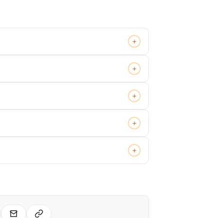
+
+
+
+
+