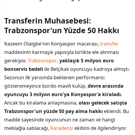
Transferin Muhasebesi:
İÇINDEKILER
›
Trabzonspor'un Yüzde 50 Hakkı
Transferin Muhasebesi: Trabzonspor'un Yüzde 50 Hakkı
Kazeem Olaigbe'nin Konyaspor macerası,
transfer
maddesinin karmaşık yapısıyla birlikte ele alınması
Konyaspor İdaresinin Tavrı Bellidir
gerekiyor.
Trabzonspor
,
yaklaşık 5 milyon euro
Konyaspor'daki Performans ve Gelecek
bonservis bedeli
ile Belçikalı oyuncuyu kadroya almıştı.
Sezonun ilk yarısında beklenen performansı
Menajeri Oyuncu İçin Yeni Kapılar Arıyor
gösteremeyince bordo-mavili kulüp,
devre arasında
Transfer Pazarındaki Oyunun Kuralı: Satış Payı
oyuncuyu 3 milyon euro'ya Konyaspor'a kiraladı.
Ancak bu kiralama anlaşmasına,
olası gelecek satışta
Trabzonspor'un yüzde 50 pay alma hakkı
eklendi. Bu
madde sayesinde oyuncunun ne zaman ve hangi
meblağla satılacağı,
Karadeniz
ekibini de ilgilendiriyor.