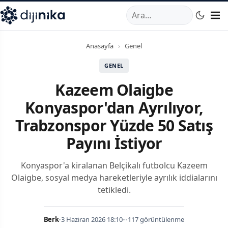
A
,
Marmara Mahallesi
,
Beylikdüzü
34520
TR
Telefon:
0850 44
Anasayfa
›
Genel
GENEL
Kazeem Olaigbe
Konyaspor'dan Ayrılıyor,
Trabzonspor Yüzde 50 Satış
Payını İstiyor
Konyaspor'a kiralanan Belçikalı futbolcu Kazeem
Olaigbe, sosyal medya hareketleriyle ayrılık iddialarını
tetikledi.
Berk
•
3 Haziran 2026 18:10
•
•
117 görüntülenme