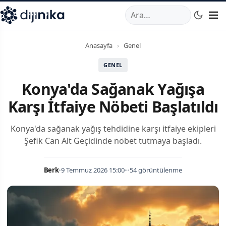
A
,
Marmara Mahallesi
,
Beylikdüzü
34520
TR
Telefon:
0850 44
Anasayfa
›
Genel
GENEL
Konya'da Sağanak Yağışa
Karşı İtfaiye Nöbeti Başlatıldı
Konya'da sağanak yağış tehdidine karşı itfaiye ekipleri
Şefik Can Alt Geçidinde nöbet tutmaya başladı.
Berk
•
9 Temmuz 2026 15:00
•
•
54 görüntülenme