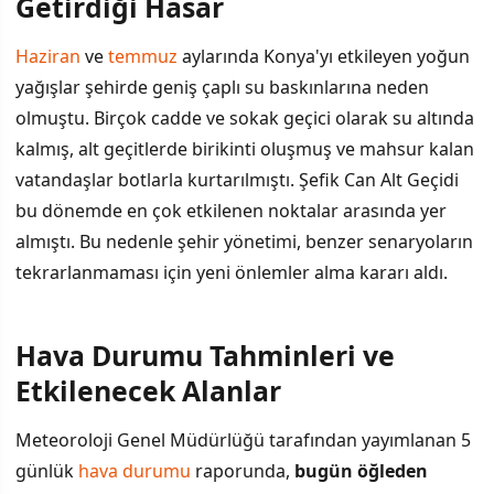
Getirdiği Hasar
Konya'daki Son Yağışların Getirdiği Hasar
Haziran
ve
temmuz
aylarında Konya'yı etkileyen yoğun
yağışlar şehirde geniş çaplı su baskınlarına neden
Hava Durumu Tahminleri ve Etkilenecek Alanlar
olmuştu. Birçok cadde ve sokak geçici olarak su altında
İtfaiye Ekiplerinin Alınan Tedbirleri
kalmış, alt geçitlerde birikinti oluşmuş ve mahsur kalan
vatandaşlar botlarla kurtarılmıştı. Şefik Can Alt Geçidi
Hissedilen Sıcaklık ve Yağış Ihtiyacı
bu dönemde en çok etkilenen noktalar arasında yer
almıştı. Bu nedenle şehir yönetimi, benzer senaryoların
tekrarlanmaması için yeni önlemler alma kararı aldı.
Hava Durumu Tahminleri ve
Etkilenecek Alanlar
Meteoroloji Genel Müdürlüğü tarafından yayımlanan 5
günlük
hava durumu
raporunda,
bugün öğleden