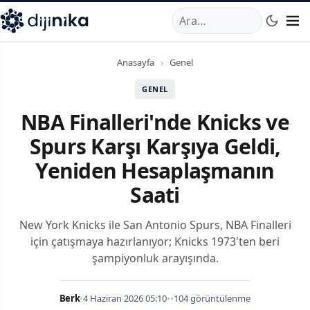
A
,
Marmara Mahallesi
,
Beylikdüzü
34520
TR
Telefon:
0850 44
Anasayfa
›
Genel
GENEL
NBA Finalleri'nde Knicks ve
Spurs Karşı Karşıya Geldi,
Yeniden Hesaplaşmanın
Saati
New York Knicks ile San Antonio Spurs, NBA Finalleri
için çatışmaya hazırlanıyor; Knicks 1973'ten beri
şampiyonluk arayışında.
Berk
•
4 Haziran 2026 05:10
•
•
104 görüntülenme