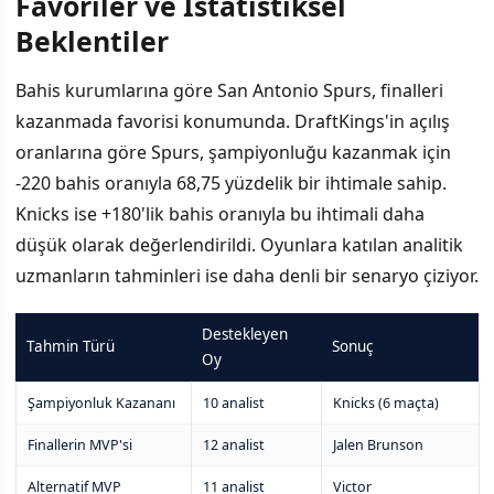
Favoriler ve İstatistiksel
Beklentiler
Bahis kurumlarına göre San Antonio Spurs, finalleri
kazanmada favorisi konumunda. DraftKings'in açılış
oranlarına göre Spurs, şampiyonluğu kazanmak için
-220 bahis oranıyla 68,75 yüzdelik bir ihtimale sahip.
Knicks ise +180'lik bahis oranıyla bu ihtimali daha
düşük olarak değerlendirildi. Oyunlara katılan analitik
uzmanların tahminleri ise daha denli bir senaryo çiziyor.
Destekleyen
Tahmin Türü
Sonuç
Oy
Şampiyonluk Kazananı
10 analist
Knicks (6 maçta)
Finallerin MVP'si
12 analist
Jalen Brunson
Alternatif MVP
11 analist
Victor