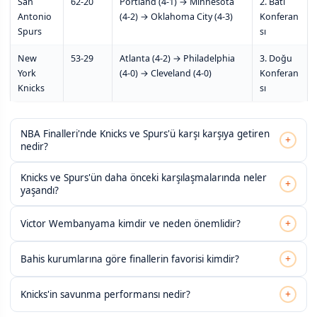
San
62-20
Portland (4-1) → Minnesota
2. Batı
Antonio
(4-2) → Oklahoma City (4-3)
Konferan
Spurs
sı
New
53-29
Atlanta (4-2) → Philadelphia
3. Doğu
York
(4-0) → Cleveland (4-0)
Konferan
Knicks
sı
NBA Finalleri'nde Knicks ve Spurs'ü karşı karşıya getiren
+
nedir?
Knicks ve Spurs'ün daha önceki karşılaşmalarında neler
+
yaşandı?
+
Victor Wembanyama kimdir ve neden önemlidir?
+
Bahis kurumlarına göre finallerin favorisi kimdir?
+
Knicks'in savunma performansı nedir?