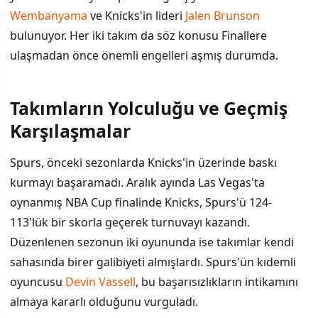
Wembanyama
ve Knicks'in lideri
Jalen Brunson
bulunuyor. Her iki takım da söz konusu Finallere
ulaşmadan önce önemli engelleri aşmış durumda.
Takımların Yolculuğu ve Geçmiş
İÇINDEKILER
›
Karşılaşmalar
Takımların Yolculuğu ve Geçmiş Karşılaşmalar
Spurs, önceki sezonlarda Knicks'in üzerinde baskı
kurmayı başaramadı. Aralık ayında Las Vegas'ta
Favoriler ve İstatistiksel Beklentiler
oynanmış NBA Cup finalinde Knicks, Spurs'ü 124-
Wembanyama ve Yeni Çağın Sorusu
113'lük bir skorla geçerek turnuvayı kazandı.
Düzenlenen sezonun iki oyununda ise takımlar kendi
Sezonsal Başarı Metrikleri
sahasında birer galibiyeti almışlardı. Spurs'ün kıdemli
oyuncusu
Devin Vassell
, bu başarısızlıkların intikamını
almaya kararlı olduğunu vurguladı.