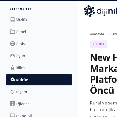
İletişim
KATEGORILER
Dijinika
Avrasya Cad. Sitesi B Blok No: 17/2A
,
Marmara Ma
Sözlük
Genel
Anasayfa
›
Kült
Global
KÜLTÜR
New H
Oyun
Markal
Bilim
Platf
Kültür
Öncü 
Yaşam
Rural ve sem
Eğlence
bu stratejik 
Teknoloji
göstergesi ha