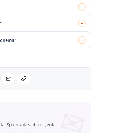
+
+
?
+
n önemli?
nda. Spam yok, sadece içerik.