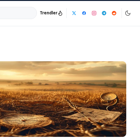
Trendler
a:
info@dijinika.net