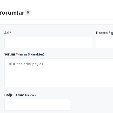
Yorumlar
0
Ad
*
E-posta
*
(
Yorum
*
(en az 3 karakter)
Doğrulama:
4 × 7 = ?