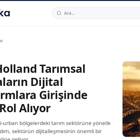
hallesi
,
Beylikdüzü
34520
TR
Telefon:
0850 444 30 49
E-post
ür
olland Tarımsal
arın Dijital
ormlara Girişinde
Rol Alıyor
i-urban bölgelerdeki tarım sektörüne yönelik
adım, sektörün dijitalleşmesinin önemli bir
line geliyor.