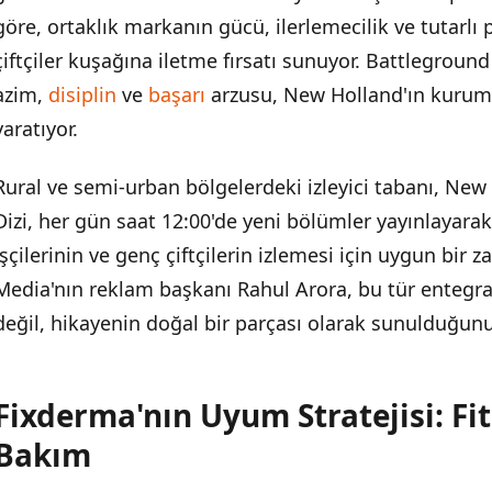
Fixderma'nın Uyum Stratejisi: Fitness Kültürü ve Bakım
göre, ortaklık markanın gücü, ilerlemecilik ve tutarlı
çiftçiler kuşağına iletme fırsatı sunuyor. Battlegroun
azim,
disiplin
ve
başarı
arzusu, New Holland'ın kurums
yaratıyor.
Rural ve semi-urban bölgelerdeki izleyici tabanı, New 
Dizi, her gün saat 12:00'de yeni bölümler yayınlayarak,
işçilerinin ve genç çiftçilerin izlemesi için uygun bir
Media'nın reklam başkanı Rahul Arora, bu tür entegrasy
değil, hikayenin doğal bir parçası olarak sunulduğunu 
Fixderma'nın Uyum Stratejisi: Fi
Bakım