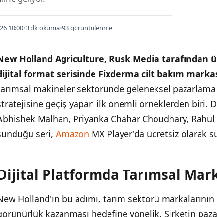
26 10:00
•
3 dk okuma
•
93 görüntülenme
New Holland Agriculture, Rusk Media tarafından ür
dijital format serisinde Fixderma cilt bakım markası 
tarımsal makineler sektöründe geleneksel pazarlam
stratejisine geçiş yapan ilk önemli örneklerden biri. 
Abhishek Malhan, Priyanka Chahar Choudhary, Rahul 
sunduğu seri,
Amazon
MX Player'da ücretsiz olarak s
Dijital Platformda Tarımsal Mark
İÇINDEKILER
›
New Holland'ın bu adımı, tarım sektörü markalarının 
Dijital Platformda Tarımsal Marka Stratejisi
görünürlük kazanması hedefine yönelik. Şirketin pa