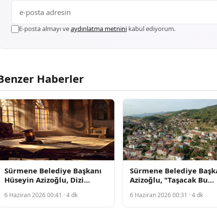
E-posta almayı ve
aydınlatma metnini
kabul ediyorum.
Benzer Haberler
Sürmene Belediye Başkanı
Sürmene Belediye Başk
Hüseyin Azizoğlu, Dizi
Azizoğlu, "Taşacak Bu
Ekibiyle Buluştu ve İlçenin
Deniz" Ekibiyle Buluştu
6 Haziran 2026 00:41 · 4 dk
6 Haziran 2026 00:31 · 4 dk
Tanıtımını Vurguladı