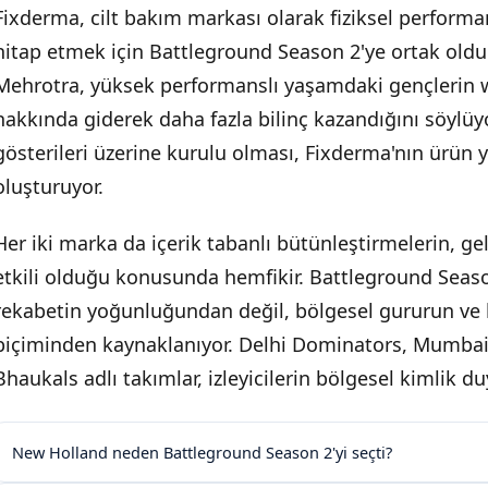
Fixderma, cilt bakım markası olarak fiziksel perform
hitap etmek için Battleground Season 2'ye ortak oldu
Mehrotra, yüksek performanslı yaşamdaki gençlerin 
hakkında giderek daha fazla bilinç kazandığını söylüyor
gösterileri üzerine kurulu olması, Fixderma'nın ürün y
oluşturuyor.
Her iki marka da içerik tabanlı bütünleştirmelerin, g
etkili olduğu konusunda hemfikir. Battleground Season
rekabetin yoğunluğundan değil, bölgesel gururun ve 
biçiminden kaynaklanıyor. Delhi Dominators, Mumbai 
Bhaukals adlı takımlar, izleyicilerin bölgesel kimlik d
New Holland neden Battleground Season 2'yi seçti?