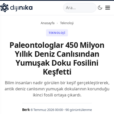
A
,
Marmara Mahallesi
,
Beylikdüzü
34520
TR
Telefon:
0850 44
Anasayfa
›
Teknoloji
TEKNOLOJI
Paleontologlar 450 Milyon
Yıllık Deniz Canlısından
Yumuşak Doku Fosilini
Keşfetti
Bilim insanları nadir görülen bir keşif gerçekleştirerek,
antik deniz canlısının yumuşak dokularının korunduğu
ikinci fosili ortaya çıkardı.
Berk
•
8 Temmuz 2026 00:00
•
•
90 görüntülenme