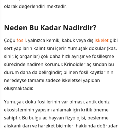
olarak değerlendirilmektedir.
Neden Bu Kadar Nadirdir?
İÇINDEKILER
›
Çoğu
fosil
, yalnızca kemik, kabuk veya dış
iskelet
gibi
Neden Bu Kadar Nadirdir?
sert yapıların kalıntısını içerir. Yumuşak dokular (kas,
sinir, iç organlar) çok daha hızlı ayrışır ve fosilleşme
Bu Keşfin Bilime Katkısı
sürecinde nadiren korunur. Krinoidler açısından bu
Araştırmanın Süreci
durum daha da belirgindir; bilinen fosil kayıtlarının
neredeyse tamamı sadece iskeletsel yapıdan
oluşmaktadır.
Yumuşak doku fosillerinin var olması, antik deniz
ekosisteminin yapısını anlamak için kritik öneme
sahiptir. Bu bulgular, hayvan fizyolojisi, beslenme
alışkanlıkları ve hareket biçimleri hakkında doğrudan