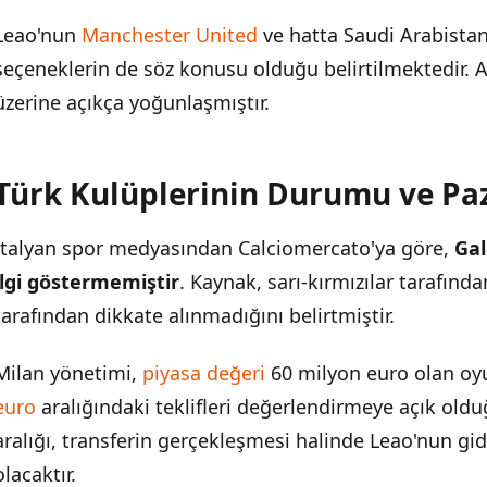
Leao'nun
Manchester United
ve hatta Saudi Arabistan'd
seçeneklerin de söz konusu olduğu belirtilmektedir. An
üzerine açıkça yoğunlaşmıştır.
Türk Kulüplerinin Durumu ve Pa
İtalyan spor medyasından Calciomercato'ya göre,
Gal
ilgi göstermemiştir
. Kaynak, sarı-kırmızılar tarafın
tarafından dikkate alınmadığını belirtmiştir.
Milan yönetimi,
piyasa değeri
60 milyon euro olan oy
euro
aralığındaki teklifleri değerlendirmeye açık oldu
aralığı, transferin gerçekleşmesi halinde Leao'nun gide
olacaktır.