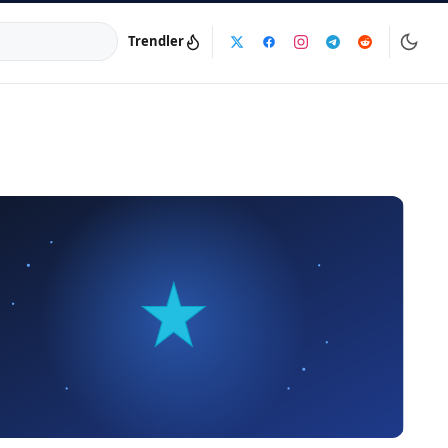
Trendler
a:
info@dijinika.net