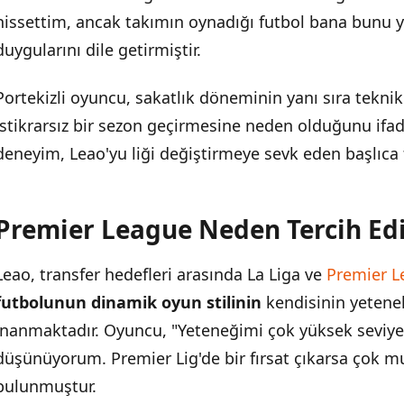
hissettim, ancak takımın oynadığı futbol bana bunu
Eski Takım Arkadaşının Devreye Girme İhtimali
duygularını dile getirmiştir.
Portekizli oyuncu, sakatlık döneminin yanı sıra teknik
istikrarsız bir sezon geçirmesine neden olduğunu ifad
deneyim, Leao'yu liği değiştirmeye sevk eden başlıca 
Premier League Neden Tercih Edi
Leao, transfer hedefleri arasında La Liga ve
Premier L
futbolunun dinamik oyun stilinin
kendisinin yetene
inanmaktadır. Oyuncu, "Yeteneğimi çok yüksek seviyed
düşünüyorum. Premier Lig'de bir fırsat çıkarsa çok 
bulunmuştur.