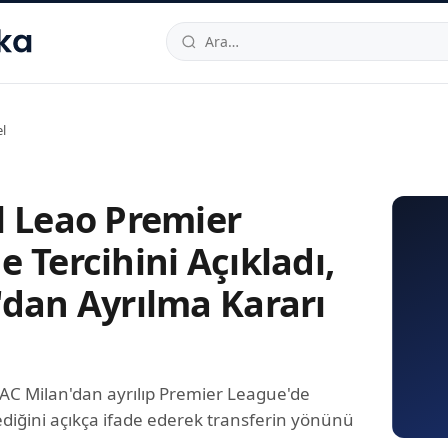
hallesi
,
Beylikdüzü
34520
TR
Telefon:
0850 444 30 49
E-post
l
l Leao Premier
 Tercihini Açıkladı,
'dan Ayrılma Kararı
 AC Milan'dan ayrılıp Premier League'de
diğini açıkça ifade ederek transferin yönünü