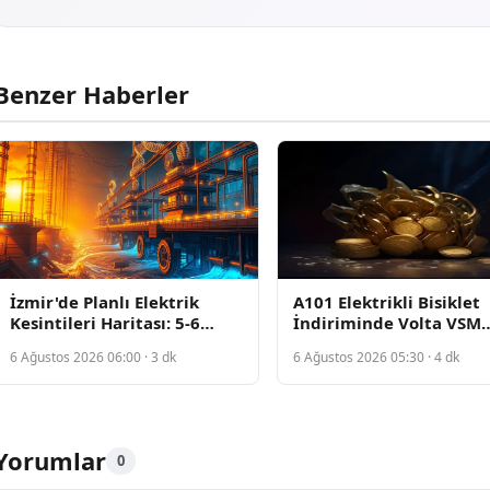
Benzer Haberler
İzmir'de Planlı Elektrik
A101 Elektrikli Bisiklet
Kesintileri Haritası: 5-6
İndiriminde Volta VSM
Ağustos'ta Hangi İlçeler
22.990 TL'ye Satışa Çıktı
6 Ağustos 2026 06:00 · 3 dk
6 Ağustos 2026 05:30 · 4 dk
Etkilenecek
Yorumlar
0