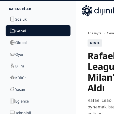
İletişim
KATEGORILER
Dijinika
Avrasya Cad. Sitesi B Blok No: 17/2A
,
Marmara Ma
Sözlük
Genel
Anasayfa
›
Gene
Global
GENEL
Rafae
Oyun
League
Bilim
Milan
Kültür
Aldı
Yaşam
Rafael Leao,
Eğlence
oynamak iste
Teknoloji
belirledi.