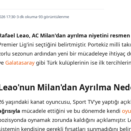
026 17:30
•
3 dk okuma
•
93 görüntülenme
Rafael Leao, AC Milan'dan ayrılma niyetini resmen
Premier Lig'ini seçtiğini belirtmiştir. Portekiz milli t
zorlu sezonun ardından yeni bir mücadeleye ihtiyaç
ve
Galatasaray
gibi Türk kulüplerinin ise ilk tercihleri
Leao'nun Milan'dan Ayrılma Ned
İÇINDEKILER
›
26 yaşındaki kanat oyuncusu, Sport TV'ye yaptığı aç
Leao'nun Milan'dan Ayrılma Nedenleri
ağrısıyla
mücadele ettiğini ve bu dönemde kendi
oy
Premier League Neden Tercih Ediliyor
pozisyonda oynamak zorunda kaldığını açıklamıştır. Le
sistemin kendisine gerekli fırsatları sunmadığını beli
Türk Kulüplerinin Durumu ve Pazar Değeri