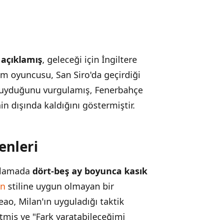
 açıklamış
, geleceği için İngiltere
akım oyuncusu, San Siro'da geçirdiği
 duyduğunu vurgulamış, Fenerbahçe
nin dışında kaldığını göstermiştir.
enleri
ıklamada
dört-beş ay boyunca kasık
un
stiline uygun olmayan bir
ao, Milan'ın uyguladığı taktik
rtmiş ve "Fark yaratabileceğimi