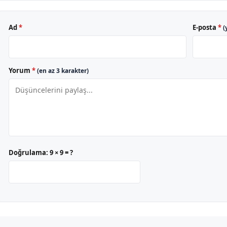
Ad
*
E-posta
*
(
Yorum
*
(en az 3 karakter)
Doğrulama:
9 × 9 = ?