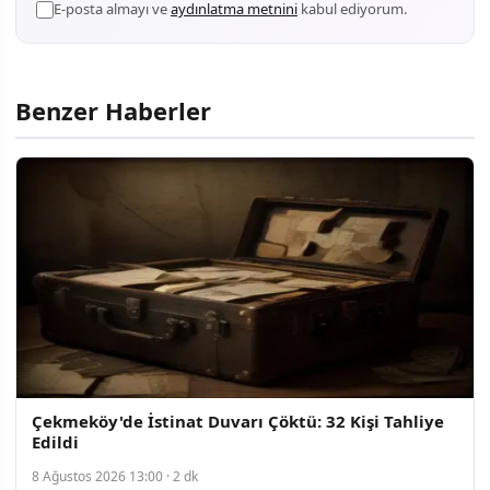
E-posta almayı ve
aydınlatma metnini
kabul ediyorum.
Benzer Haberler
Çekmeköy'de İstinat Duvarı Çöktü: 32 Kişi Tahliye
Edildi
8 Ağustos 2026 13:00 · 2 dk