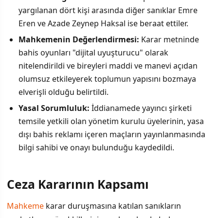
yargılanan dört kişi arasında diğer sanıklar Emre
Eren ve Azade Zeynep Haksal ise beraat ettiler.
Mahkemenin Değerlendirmesi:
Karar metninde
bahis oyunları "dijital uyuşturucu" olarak
nitelendirildi ve bireyleri maddi ve manevi açıdan
olumsuz etkileyerek toplumun yapısını bozmaya
elverişli olduğu belirtildi.
Yasal Sorumluluk:
İddianamede yayıncı şirketi
temsile yetkili olan yönetim kurulu üyelerinin, yasa
dışı bahis reklamı içeren maçların yayınlanmasında
bilgi sahibi ve onayı bulunduğu kaydedildi.
Ceza Kararının Kapsamı
Mahkeme
karar duruşmasına katılan sanıkların