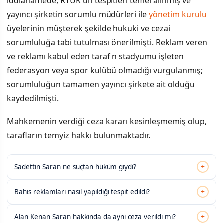
iddianamede, RTÜK'ün tespitleri temel alınmış ve
yayıncı şirketin sorumlu müdürleri ile
yönetim kurulu
üyelerinin müşterek şekilde hukuki ve cezai
sorumluluğa tabi tutulması önerilmişti. Reklam veren
ve reklamı kabul eden tarafın stadyumu işleten
federasyon veya spor kulübü olmadığı vurgulanmış;
sorumluluğun tamamen yayıncı şirkete ait olduğu
kaydedilmişti.
Mahkemenin verdiği ceza kararı kesinleşmemiş olup,
tarafların temyiz hakkı bulunmaktadır.
+
Sadettin Saran ne suçtan hüküm giydi?
+
Bahis reklamları nasıl yapıldığı tespit edildi?
+
Alan Kenan Saran hakkında da aynı ceza verildi mi?