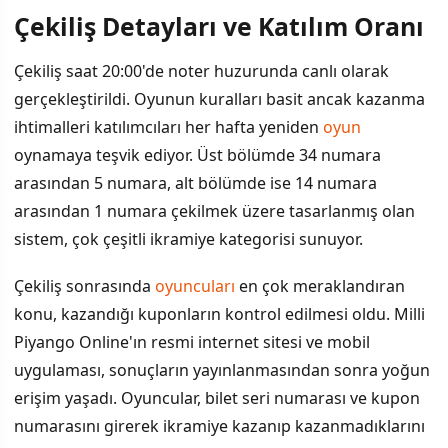
Çekiliş Detayları ve Katılım Oranı
İÇINDEKILER
›
Çekiliş saat 20:00'de noter huzurunda canlı olarak
Çekiliş Detayları ve Katılım Oranı
gerçekleştirildi. Oyunun kuralları basit ancak kazanma
ihtimalleri katılımcıları her hafta yeniden
oyun
Şans Topu Oyun Mekanizması
oynamaya teşvik ediyor. Üst bölümde 34 numara
Sistem Oyunu ve Çoklu Çekiliş Seçenekleri
arasından 5 numara, alt bölümde ise 14 numara
arasından 1 numara çekilmek üzere tasarlanmış olan
Sonuçlara Erişim ve Sorgulama Yolu
sistem, çok çeşitli ikramiye kategorisi sunuyor.
Çekiliş sonrasında
oyuncuları
en çok meraklandıran
konu, kazandığı kuponların kontrol edilmesi oldu. Milli
Piyango Online'ın resmi internet sitesi ve mobil
uygulaması, sonuçların yayınlanmasından sonra yoğun
erişim yaşadı. Oyuncular, bilet seri numarası ve kupon
numarasını girerek ikramiye kazanıp kazanmadıklarını