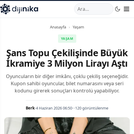
A
,
Marmara Mahallesi
,
Beylikdüzü
34520
TR
Telefon:
0850 44
Anasayfa
›
Yaşam
YAŞAM
Şans Topu Çekilişinde Büyük
İkramiye 3 Milyon Lirayı Aştı
Oyuncuların bir diğer imkânı, çoklu çekiliş seçeneğidir.
Kupon sahibi oyuncular, bilet numarasını veya seri
kodunu girerek sonuçları kontrolü yapabiliyor.
Berk
•
4 Haziran 2026 06:50
•
•
120 görüntülenme