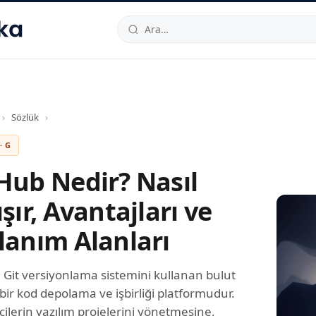
hallesi
,
Beylikdüzü
34520
TR
Telefon:
0850 444 30 49
E-post
›
Sözlük
›
· G
Hub Nedir? Nasıl
ışır, Avantajları ve
lanım Alanları
 Git versiyonlama sistemini kullanan bulut
 bir kod depolama ve işbirliği platformudur.
icilerin yazılım projelerini yönetmesine,