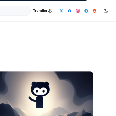
Trendler
a:
info@dijinika.net