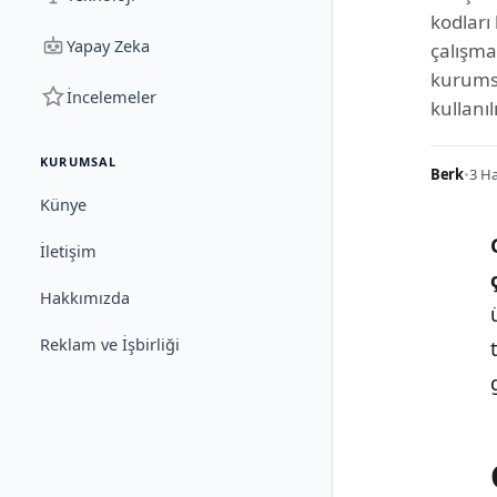
kodları
Yapay Zeka
çalışma
kurumsa
İncelemeler
kullanılı
KURUMSAL
Berk
•
3 Ha
Künye
İletişim
Hakkımızda
Reklam ve İşbirliği