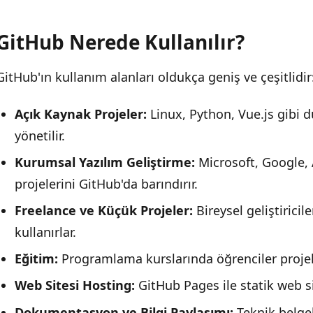
GitHub Nerede Kullanılır?
GitHub'ın kullanım alanları oldukça geniş ve çeşitlidir
Açık Kaynak Projeler:
Linux, Python, Vue.js gibi 
yönetilir.
Kurumsal Yazılım Geliştirme:
Microsoft, Google, 
projelerini GitHub'da barındırır.
Freelance ve Küçük Projeler:
Bireysel geliştirici
kullanırlar.
Eğitim:
Programlama kurslarında öğrenciler projele
Web Sitesi Hosting:
GitHub Pages ile statik web site
Dokumentasyon ve Bilgi Paylaşımı:
Teknik belgele