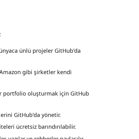
:
dünyaca ünlü projeler GitHub'da
Amazon gibi şirketler kendi
ler portfolio oluşturmak için GitHub
rini GitHub'da yönetir.
leri ücretsiz barındırılabilir.
r, yazılar ve rehberler paylaşılır.