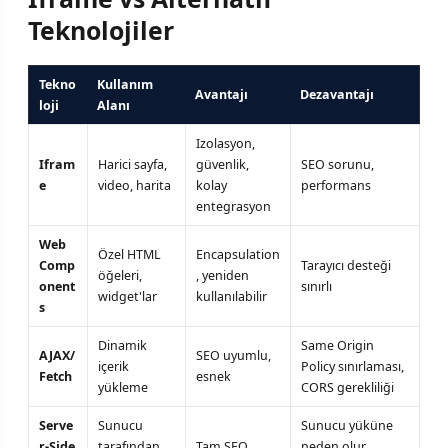
Teknolojiler
Tekno
Kullanım
Avantajı
Dezavantajı
loji
Alanı
Izolasyon,
Ifram
Harici sayfa,
güvenlik,
SEO sorunu,
e
video, harita
kolay
performans
entegrasyon
Web
Özel HTML
Encapsulation
Comp
Tarayıcı desteği
öğeleri,
, yeniden
onent
sınırlı
widget'lar
kullanılabilir
s
Dinamik
Same Origin
AJAX/
SEO uyumlu,
içerik
Policy sınırlaması,
Fetch
esnek
yükleme
CORS gerekliliği
Serve
Sunucu
Sunucu yüküne
r-Side
tarafından
Tam SEO
neden olur,