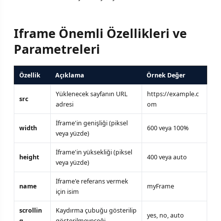
Iframe Önemli Özellikleri ve
Parametreleri
Özellik
Açıklama
Örnek Değer
Yüklenecek sayfanın URL
https://example.c
src
adresi
om
İframe'in genişliği (piksel
width
600 veya 100%
veya yüzde)
İframe'in yüksekliği (piksel
height
400 veya auto
veya yüzde)
İframe'e referans vermek
name
myFrame
için isim
scrollin
Kaydırma çubuğu gösterilip
yes, no, auto
g
gösterilmeyeceği