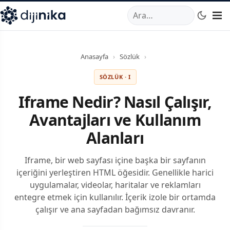
A
,
Marmara Mahallesi
,
Beylikdüzü
34520
TR
Telefon:
0850 44
Anasayfa
›
Sözlük
›
SÖZLÜK · I
Iframe Nedir? Nasıl Çalışır,
Avantajları ve Kullanım
Alanları
Iframe, bir web sayfası içine başka bir sayfanın
içeriğini yerleştiren HTML öğesidir. Genellikle harici
uygulamalar, videolar, haritalar ve reklamları
entegre etmek için kullanılır. İçerik izole bir ortamda
çalışır ve ana sayfadan bağımsız davranır.