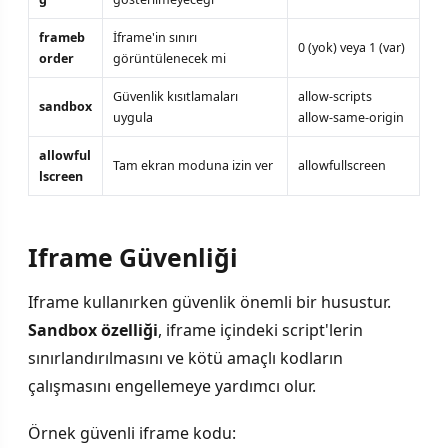
frameb
İframe'in sınırı
0 (yok) veya 1 (var)
order
görüntülenecek mi
Güvenlik kısıtlamaları
allow-scripts
sandbox
uygula
allow-same-origin
allowful
Tam ekran moduna izin ver
allowfullscreen
lscreen
Iframe Güvenliği
Iframe kullanırken güvenlik önemli bir husustur.
Sandbox özelliği
, iframe içindeki script'lerin
sınırlandırılmasını ve kötü amaçlı kodların
çalışmasını engellemeye yardımcı olur.
Örnek güvenli iframe kodu: