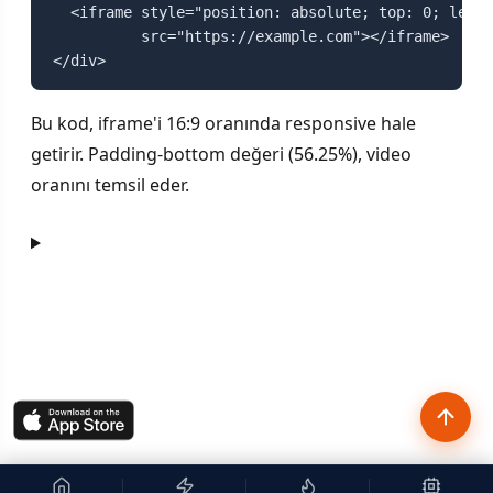
  <iframe style="position: absolute; top: 0; left:
          src="https://example.com"></iframe>

</div>
Bu kod, iframe'i 16:9 oranında responsive hale
getirir. Padding-bottom değeri (56.25%), video
oranını temsil eder.