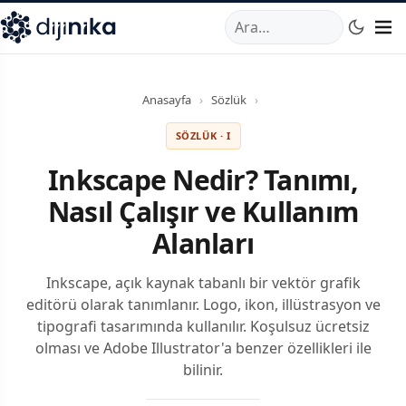
A
,
Marmara Mahallesi
,
Beylikdüzü
34520
TR
Telefon:
0850 44
Anasayfa
›
Sözlük
›
SÖZLÜK · I
Inkscape Nedir? Tanımı,
Nasıl Çalışır ve Kullanım
Alanları
Inkscape, açık kaynak tabanlı bir vektör grafik
editörü olarak tanımlanır. Logo, ikon, illüstrasyon ve
tipografi tasarımında kullanılır. Koşulsuz ücretsiz
olması ve Adobe Illustrator'a benzer özellikleri ile
bilinir.