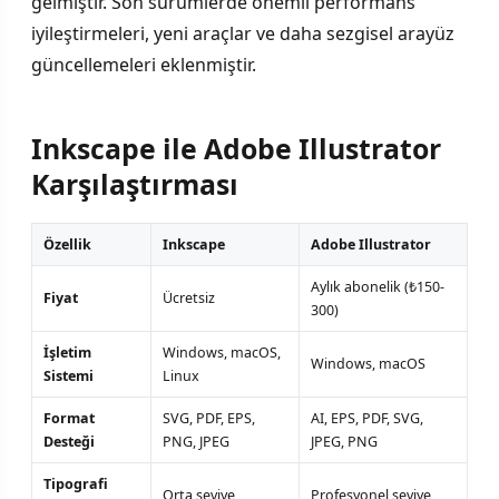
gelmiştir. Son sürümlerde önemli performans
iyileştirmeleri, yeni araçlar ve daha sezgisel arayüz
güncellemeleri eklenmiştir.
Inkscape ile Adobe Illustrator
Karşılaştırması
Özellik
Inkscape
Adobe Illustrator
Aylık abonelik (₺150-
Fiyat
Ücretsiz
300)
İşletim
Windows, macOS,
Windows, macOS
Sistemi
Linux
Format
SVG, PDF, EPS,
AI, EPS, PDF, SVG,
Desteği
PNG, JPEG
JPEG, PNG
Tipografi
Orta seviye
Profesyonel seviye