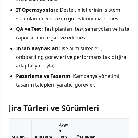
IT Operasyonları:
Destek biletlerinin, sistem
sorunlarının ve bakım görevlerinin izlenmesi.
QA ve Test:
Test planları, test senaryoları ve hata
raporlarının organize edilmesi.
İnsan Kaynakları:
İşe alım süreçleri,
onboarding görevleri ve performans takibi (Jira
adaptasyonuyla).
Pazarlama ve Tasarım:
Kampanya yönetimi,
tasarım talepleri, yaratıcı görevler.
Jira Türleri ve Sürümleri
Uygu
n
Sürüm
Kullanım
Ekip
Özellikler