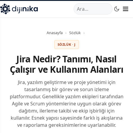
A
,
Marmara Mahallesi
,
Beylikdüzü
34520
TR
Telefon:
0850 44
Anasayfa
›
Sözlük
›
SÖZLÜK · J
Jira Nedir? Tanımı, Nasıl
Çalışır ve Kullanım Alanları
Jira, yazılım geliştirme ve proje yönetimi için
tasarlanmış bir görev ve sorun izleme
platformudur. Genellikle yazılım ekipleri tarafından
Agile ve Scrum yöntemlerine uygun olarak görev
dağıtımı, ilerleme takibi ve ekip işbirliği için
kullanılır. Esnek yapısı sayesinde farklı iş akışlarına
ve raporlama gereksinimlerine uyarlanabilir.