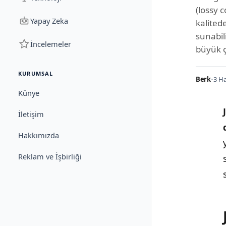
(lossy 
Yapay Zeka
kalited
sunabil
İncelemeler
büyük ç
KURUMSAL
Berk
•
3 Ha
Künye
İletişim
Hakkımızda
Reklam ve İşbirliği