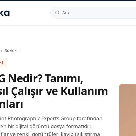
hallesi
,
Beylikdüzü
34520
TR
Telefon:
0850 444 30 49
E-post
›
Sözlük
›
 J
G Nedir? Tanımı,
ıl Çalışır ve Kullanım
nları
oint Photographic Experts Group tarafından
ilen bir dijital görüntü dosya formatıdır.
lar ve renkli görüntüleri kayıplı sıkıştırma