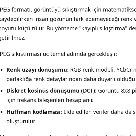
JPEG formatı, görüntüyü sıkıştırmak için matematiksel
kaydedilirken insan gözünün fark edemeyeceği renk ve
boyutu küçültülür. Bu yönteme "kayıplı sıkıştırma" den
getirilmez.
JPEG sıkıştırması üç temel adımda gerçekleşir:
Renk uzayı dönüşümü:
RGB renk modeli, YCbCr m
parlaklığa renk detaylarından daha duyarlı olduğu 
Diskret kosinüs dönüşümü (DCT):
Görüntü 8x8 pi
için frekans bileşenleri hesaplanır.
Huffman kodlaması:
Elde edilen veriler daha da s
oluşturulur.