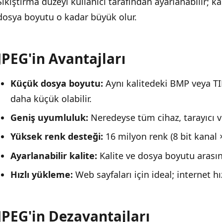
Sıkıştırma düzeyi kullanıcı tarafından ayarlanabilir; k
dosya boyutu o kadar büyük olur.
JPEG'in Avantajları
Küçük dosya boyutu:
Aynı kalitedeki BMP veya TIF
daha küçük olabilir.
Geniş uyumluluk:
Neredeyse tüm cihaz, tarayıcı ve
Yüksek renk desteği:
16 milyon renk (8 bit kanal ×
Ayarlanabilir kalite:
Kalite ve dosya boyutu arasın
Hızlı yükleme:
Web sayfaları için ideal; internet hızı 
JPEG'in Dezavantajları