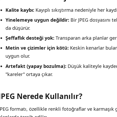
Kalite kaybı:
Kayıplı sıkıştırma nedeniyle her kaydışt
Yinelemeye uygun değildir:
Bir JPEG dosyasını te
da düşürür.
Şeffaflık desteği yok:
Transparan arka planlar gere
Metin ve çizimler için kötü:
Keskin kenarlar bula
uygun olur.
Artefakt (yapay bozulma):
Düşük kaliteyle kayded
"kareler" ortaya çıkar.
JPEG Nerede Kullanılır?
JPEG formatı, özellikle renkli fotoğraflar ve karmaşı