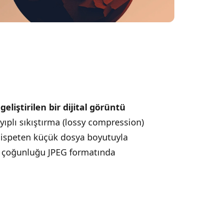
liştirilen bir dijital görüntü
yıplı sıkıştırma (lossy compression)
nispeten küçük dosya boyutuyla
ük çoğunluğu JPEG formatında