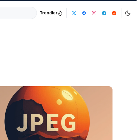
Trendler
a:
info@dijinika.net