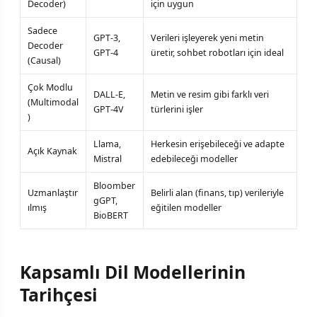
Decoder)
için uygun
Sadece
GPT-3,
Verileri işleyerek yeni metin
Decoder
GPT-4
üretir, sohbet robotları için ideal
(Causal)
Çok Modlu
DALL-E,
Metin ve resim gibi farklı veri
(Multimodal
GPT-4V
türlerini işler
)
Llama,
Herkesin erişebileceği ve adapte
Açık Kaynak
Mistral
edebileceği modeller
Bloomber
Uzmanlaştır
Belirli alan (finans, tıp) verileriyle
gGPT,
ılmış
eğitilen modeller
BioBERT
Kapsamlı Dil Modellerinin
Tarihçesi