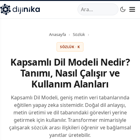
A
,
Marmara Mahallesi
,
Beylikdüzü
34520
TR
Telefon:
0850 44
Anasayfa
›
Sözlük
›
SÖZLÜK · K
Kapsamlı Dil Modeli Nedir?
Tanımı, Nasıl Çalışır ve
Kullanım Alanları
Kapsamlı Dil Modeli, geniş metin veri tabanlarında
eğitilen yapay zeka sistemidir. Doğal dil anlayışı,
metin üretimi ve dil tabanındaki görevleri yerine
getirmek için kullanılır. Transformer mimarisiyle
çalışarak sözcük arası ilişkileri öğrenir ve bağlamsal
yanıtlar üretebilir.