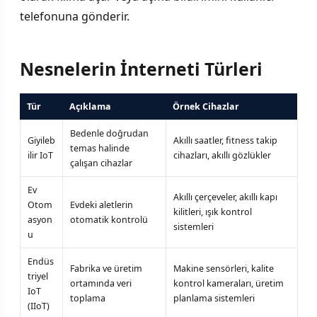
telefonuna gönderir.
Nesnelerin İnterneti Türleri
Tür
Açıklama
Örnek Cihazlar
Bedenle doğrudan
Giyileb
Akıllı saatler, fitness takip
temas halinde
ilir IoT
cihazları, akıllı gözlükler
çalışan cihazlar
Ev
Akıllı çerçeveler, akıllı kapı
Otom
Evdeki aletlerin
kilitleri, ışık kontrol
asyon
otomatik kontrolü
sistemleri
u
Endüs
Fabrika ve üretim
Makine sensörleri, kalite
triyel
ortamında veri
kontrol kameraları, üretim
IoT
toplama
planlama sistemleri
(IIoT)