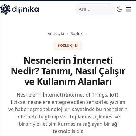
A
,
Marmara Mahallesi
,
Beylikdüzü
34520
TR
Telefon:
0850 44
Anasayfa
›
Sözlük
›
SÖZLÜK · N
Nesnelerin İnterneti
Nedir? Tanımı, Nasıl Çalışır
ve Kullanım Alanları
Nesnelerin İnterneti (Internet of Things, IoT),
fiziksel nesnelere entegre edilen sensörler, yazılım
ve haberleşme teknolojileri sayesinde bu nesnelerin
internete bağlanıp veri toplaması, işlemesi ve
birbiriyle iletişim kurmasını sağlayan bir ağ
teknolojisidir.