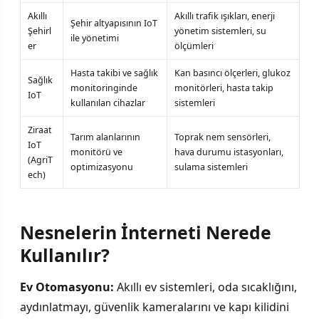
Akıllı
Akıllı trafik ışıkları, enerji
Şehir altyapısının IoT
Şehirl
yönetim sistemleri, su
ile yönetimi
er
ölçümleri
Hasta takibi ve sağlık
Kan basıncı ölçerleri, glukoz
Sağlık
monitoringinde
monitörleri, hasta takip
IoT
kullanılan cihazlar
sistemleri
Ziraat
Tarım alanlarının
Toprak nem sensörleri,
IoT
monitörü ve
hava durumu istasyonları,
(AgriT
optimizasyonu
sulama sistemleri
ech)
Nesnelerin İnterneti Nerede
Kullanılır?
Ev Otomasyonu:
Akıllı ev sistemleri, oda sıcaklığını,
aydınlatmayı, güvenlik kameralarını ve kapı kilidini