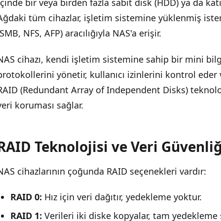
İçinde bir veya birden fazla sabit disk (HDD) ya da katı
Ağdaki tüm cihazlar, işletim sistemine yüklenmiş iste
(SMB, NFS, AFP) aracılığıyla NAS'a erişir.
NAS cihazı, kendi işletim sistemine sahip bir mini bilg
protokollerini yönetir, kullanıcı izinlerini kontrol ede
RAID (Redundant Array of Independent Disks) teknoloji
veri koruması sağlar.
RAID Teknolojisi ve Veri Güvenliğ
NAS cihazlarının çoğunda RAID seçenekleri vardır:
RAID 0:
Hız için veri dağıtır, yedekleme yoktur.
RAID 1:
Verileri iki diske kopyalar, tam yedekleme 