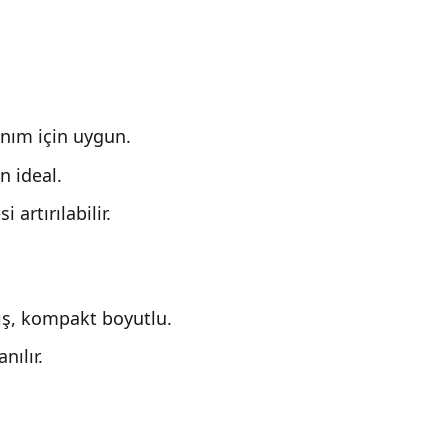
anım için uygun.
n ideal.
 artırılabilir.
mış, kompakt boyutlu.
nılır.