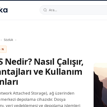
hallesi
,
Beylikdüzü
34520
TR
Telefon:
0850 444 30 49
E-post
›
Sözlük
›
· N
 Nedir? Nasıl Çalışır,
ntajları ve Kullanım
nları
twork Attached Storage), ağ üzerinden
n merkezi depolama cihazıdır. Dosya
mı, veri yedeklemesi ve depolama işlemleri