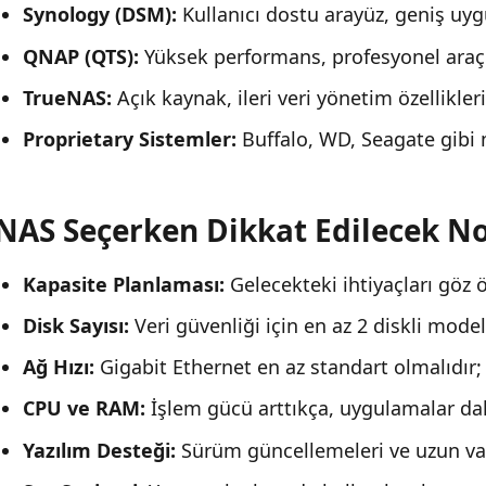
Synology (DSM):
Kullanıcı dostu arayüz, geniş uy
QNAP (QTS):
Yüksek performans, profesyonel araçl
TrueNAS:
Açık kaynak, ileri veri yönetim özellikleri
Proprietary Sistemler:
Buffalo, WD, Seagate gibi m
NAS Seçerken Dikkat Edilecek N
Kapasite Planlaması:
Gelecekteki ihtiyaçları göz 
Disk Sayısı:
Veri güvenliği için en az 2 diskli modell
Ağ Hızı:
Gigabit Ethernet en az standart olmalıdır; 
CPU ve RAM:
İşlem gücü arttıkça, uygulamalar daha
Yazılım Desteği:
Sürüm güncellemeleri ve uzun vad