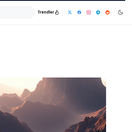
Trendler
a:
info@dijinika.net