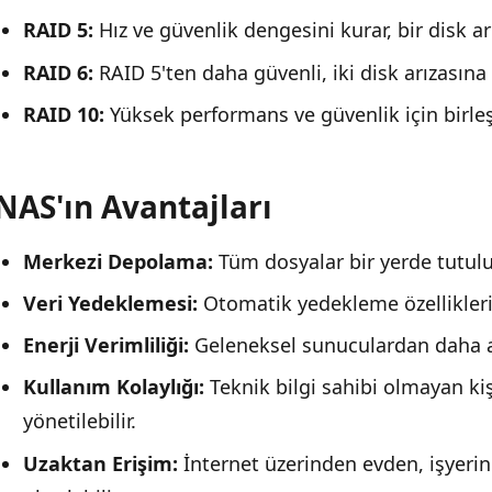
RAID 5:
Hız ve güvenlik dengesini kurar, bir disk ar
RAID 6:
RAID 5'ten daha güvenli, iki disk arızasına 
RAID 10:
Yüksek performans ve güvenlik için birle
NAS'ın Avantajları
Merkezi Depolama:
Tüm dosyalar bir yerde tutulur
Veri Yedeklemesi:
Otomatik yedekleme özellikleri il
Enerji Verimliliği:
Geleneksel sunuculardan daha az 
Kullanım Kolaylığı:
Teknik bilgi sahibi olmayan ki
yönetilebilir.
Uzaktan Erişim:
İnternet üzerinden evden, işyeri