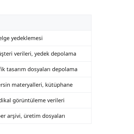
belge yedeklemesi
şteri verileri, yedek depolama
afik tasarım dosyaları depolama
ersin materyalleri, kütüphane
dikal görüntüleme verileri
r arşivi, üretim dosyaları