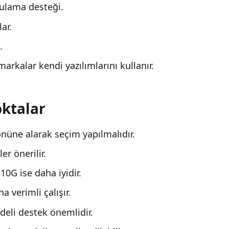
gulama desteği.
ar.
.
arkalar kendi yazılımlarını kullanır.
oktalar
önüne alarak seçim yapılmalıdır.
er önerilir.
10G ise daha iyidir.
 verimli çalışır.
eli destek önemlidir.