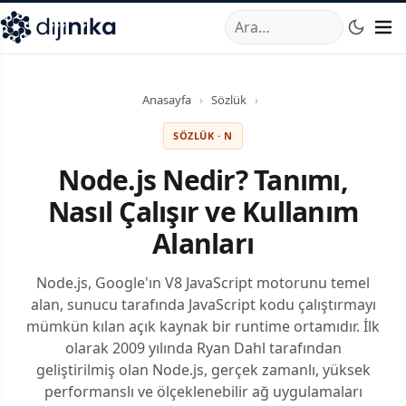
A
,
Marmara Mahallesi
,
Beylikdüzü
34520
TR
Telefon:
0850 44
Anasayfa
›
Sözlük
›
SÖZLÜK · N
Node.js Nedir? Tanımı,
Nasıl Çalışır ve Kullanım
Alanları
Node.js, Google'ın V8 JavaScript motorunu temel
alan, sunucu tarafında JavaScript kodu çalıştırmayı
mümkün kılan açık kaynak bir runtime ortamıdır. İlk
olarak 2009 yılında Ryan Dahl tarafından
geliştirilmiş olan Node.js, gerçek zamanlı, yüksek
performanslı ve ölçeklenebilir ağ uygulamaları