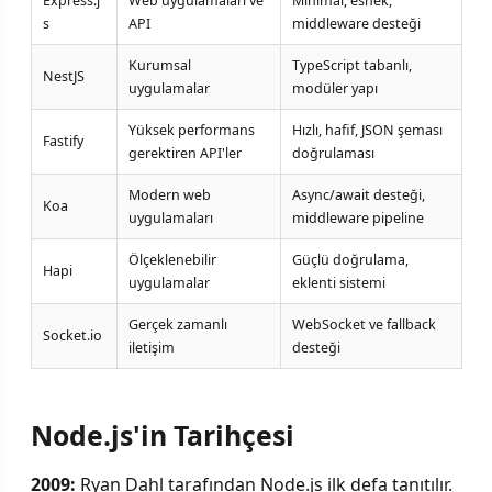
Express.j
Web uygulamaları ve
Minimal, esnek,
s
API
middleware desteği
Kurumsal
TypeScript tabanlı,
NestJS
uygulamalar
modüler yapı
Yüksek performans
Hızlı, hafif, JSON şeması
Fastify
gerektiren API'ler
doğrulaması
Modern web
Async/await desteği,
Koa
uygulamaları
middleware pipeline
Ölçeklenebilir
Güçlü doğrulama,
Hapi
uygulamalar
eklenti sistemi
Gerçek zamanlı
WebSocket ve fallback
Socket.io
iletişim
desteği
Node.js'in Tarihçesi
2009:
Ryan Dahl tarafından Node.js ilk defa tanıtılır.