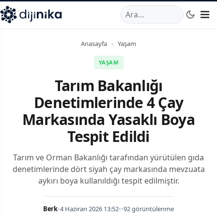
A
,
Marmara Mahallesi
,
Beylikdüzü
34520
TR
Telefon:
0850 44
Anasayfa
›
Yaşam
YAŞAM
Tarım Bakanlığı
Denetimlerinde 4 Çay
Markasında Yasaklı Boya
Tespit Edildi
Tarım ve Orman Bakanlığı tarafından yürütülen gıda
denetimlerinde dört siyah çay markasında mevzuata
aykırı boya kullanıldığı tespit edilmiştir.
Berk
•
4 Haziran 2026 13:52
•
•
92 görüntülenme