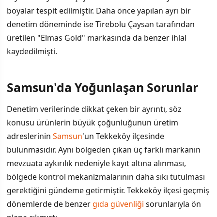
boyalar tespit edilmiştir. Daha önce yapılan ayrı bir
denetim döneminde ise Tirebolu Çaysan tarafından
üretilen "Elmas Gold" markasında da benzer ihlal
kaydedilmişti.
Samsun'da Yoğunlaşan Sorunlar
İÇINDEKILER
›
Denetim verilerinde dikkat çeken bir ayrıntı, söz
Samsun'da Yoğunlaşan Sorunlar
konusu ürünlerin büyük çoğunluğunun üretim
adreslerinin
Samsun
'un Tekkeköy ilçesinde
Diğer Gıda Kategorilerindeki Tağşişler
bulunmasıdır. Aynı bölgeden çıkan üç farklı markanın
Bilinmesi Gerekenler
mevzuata aykırılık nedeniyle kayıt altına alınması,
bölgede kontrol mekanizmalarının daha sıkı tutulması
Bakanlığın Mücadele Stratejisi
gerektiğini gündeme getirmiştir. Tekkeköy ilçesi geçmiş
dönemlerde de benzer
gıda güvenliği
sorunlarıyla ön