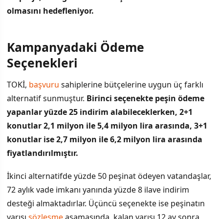
olmasını hedefleniyor.
Kampanyadaki Ödeme
İÇINDEKILER
›
Seçenekleri
Kampanyadaki Ödeme Seçenekleri
TOKİ,
başvuru
sahiplerine bütçelerine uygun üç farklı
alternatif sunmuştur.
Birinci seçenekte peşin ödeme
Bakan Kurum'un Açıklamaları ve Deprem Bölgesi Vurgusu
yapanlar yüzde 25 indirim alabileceklerken, 2+1
Özel Kontenjanlar ve Sosyal Politika
konutlar 2,1 milyon ile 5,4 milyon lira arasında, 3+1
konutlar ise 2,7 milyon ile 6,2 milyon lira arasında
fiyatlandırılmıştır.
İkinci alternatifde yüzde 50 peşinat ödeyen vatandaşlar,
72 aylık vade imkanı yanında yüzde 8 ilave indirim
desteği almaktadırlar. Üçüncü seçenekte ise peşinatın
yarısı
sözleşme
aşamasında, kalan yarısı 12 ay sonra