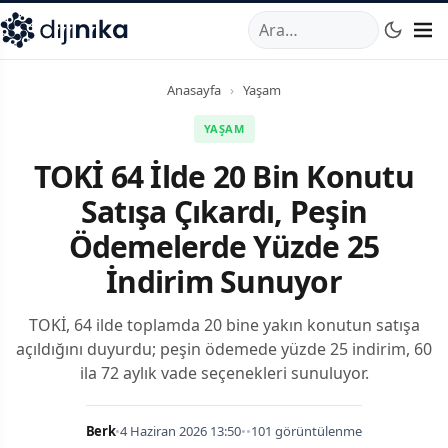
A
,
Marmara Mahallesi
,
Beylikdüzü
34520
TR
Telefon:
0850 44
Anasayfa
›
Yaşam
YAŞAM
TOKİ 64 İlde 20 Bin Konutu
Satışa Çıkardı, Peşin
Ödemelerde Yüzde 25
İndirim Sunuyor
TOKİ, 64 ilde toplamda 20 bine yakın konutun satışa
açıldığını duyurdu; peşin ödemede yüzde 25 indirim, 60
ila 72 aylık vade seçenekleri sunuluyor.
Berk
•
4 Haziran 2026 13:50
•
•
101 görüntülenme