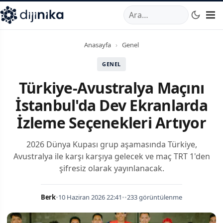
A
,
Marmara Mahallesi
,
Beylikdüzü
34520
TR
Telefon:
0850 44
Anasayfa
›
Genel
GENEL
Türkiye-Avustralya Maçını
İstanbul'da Dev Ekranlarda
İzleme Seçenekleri Artıyor
2026 Dünya Kupası grup aşamasında Türkiye,
Avustralya ile karşı karşıya gelecek ve maç TRT 1'den
şifresiz olarak yayınlanacak.
Berk
•
10 Haziran 2026 22:41
•
•
233 görüntülenme