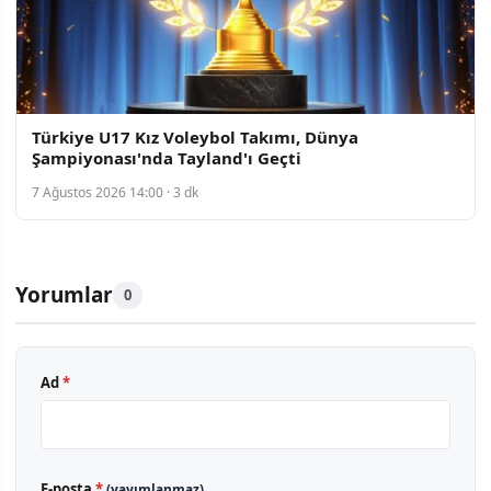
Türkiye U17 Kız Voleybol Takımı, Dünya
Şampiyonası'nda Tayland'ı Geçti
7 Ağustos 2026 14:00 · 3 dk
Yorumlar
0
Ad
*
E-posta
*
(yayımlanmaz)