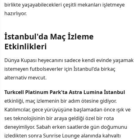
birlikte yaşayabilecekleri çeşitli mekanları işletmeye
hazırlıyor.
İstanbul'da Maç İzleme
İÇINDEKILER
›
Etkinlikleri
İstanbul'da Maç İzleme Etkinlikleri
Dünya Kupası heyecanını sadece kendi evinde yaşamak
istemeyen futbolseverler için İstanbul'da birkaç
Maç Detayları ve Yayın Bilgisi
alternativ mevcut.
Turnuva Kapsamında Diğer Etkinlikler
Turkcell Platinum Park'ta Astra Lumina İstanbul
etkinliği, maç izlemenin bir adım ötesine gidiyor.
Katılımcılar, gece yürüyüşüne başlamadan önce ışık ve
ses teknolojisinin bir araya geldiği özel bir rota
deneyimliyor. Sabah erken saatlerde gün doğumunu
izledikten sonra Sunrise Lounge alanında kahvaltı