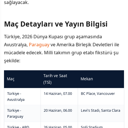
sağlayacak.
Maç Detayları ve Yayın Bilgisi
Türkiye, 2026 Dünya Kupası grup aşamasında
Avustralya,
Paraguay
ve Amerika Birleşik Devletleri ile
mücadele edecek. Milli takımın grup etabı fikstürü şu
şekilde:
Tarih ve Saat
Maç
Mekan
(TSİ)
Türkiye -
14 Haziran, 07.00
BC Place, Vancouver
Avustralya
Türkiye -
20 Haziran, 06.00
Levi's Stadı, Santa Clara
Paraguay
Türkiye - ABD
26 Haziran, 05.00
SoFi Stadium,