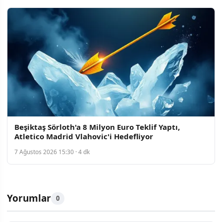
Beşiktaş Sörloth'a 8 Milyon Euro Teklif Yaptı,
Atletico Madrid Vlahovic'i Hedefliyor
7 Ağustos 2026 15:30 · 4 dk
Yorumlar
0