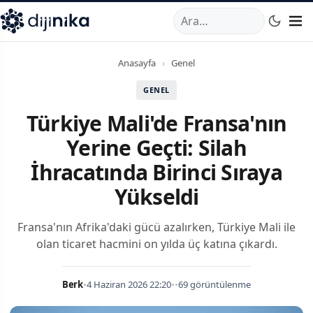
A
,
Marmara Mahallesi
,
Beylikdüzü
34520
TR
Telefon:
0850 44
Anasayfa
›
Genel
GENEL
Türkiye Mali'de Fransa'nın
Yerine Geçti: Silah
İhracatında Birinci Sıraya
Yükseldi
Fransa'nın Afrika'daki gücü azalırken, Türkiye Mali ile
olan ticaret hacmini on yılda üç katına çıkardı.
Berk
•
4 Haziran 2026 22:20
•
•
69 görüntülenme