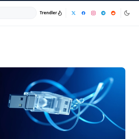
Trendler
a:
info@dijinika.net