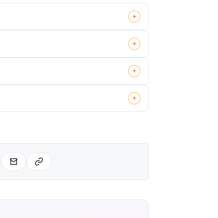
+
+
+
+