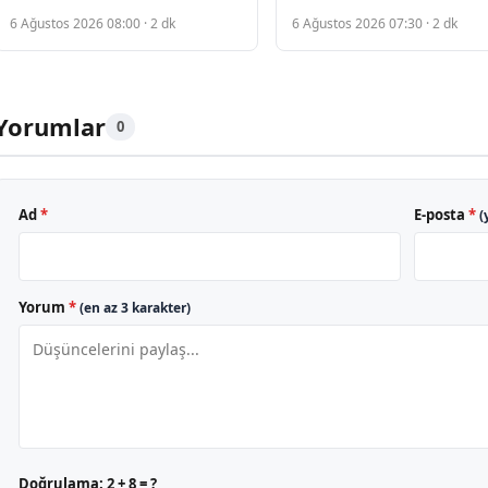
teknoloji ürünlerinde
dolarlık mini dock ile
6 Ağustos 2026 08:00 · 2 dk
6 Ağustos 2026 07:30 · 2 dk
büyük indirim sunuyor
birlikte
Yorumlar
0
Ad
*
E-posta
*
(
Yorum
*
(en az 3 karakter)
Doğrulama:
2 + 8 = ?