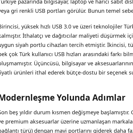
Türkiye pazarında bilgisayar, laptop ve harici sabit di
veya gri renkli USB portları görülür. Bunun temel sebe
Birincisi, yüksek hızlı USB 3.0 ve üzeri teknolojiler T
kalmıştır. İthalatçı ve dağıtıcılar maliyeti düşürmek i
uygun siyah portlu cihazları tercih etmiştir. İkincisi, t
pek çok Türk kullanıcı USB hızları arasındaki farkı bilm
oluşmamıştır. Üçüncüsü, bilgisayar ve aksesuarlarının
fiyatlı ürünleri ithal ederek bütçe-dostu bir seçenek
Modernleşme Yolunda Adımlar
Son beş yıldır durum kısmen değişmeye başlamıştır. G
ve premium aksesuarlar üzerine uzmanlaşan markalar,
bağlantı türü) dengan mavi portlarını giderek daha fa