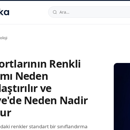
hallesi
,
Beylikdüzü
34520
TR
Telefon:
0850 444 30 49
E-post
oloji
ortlarının Renkli
ımı Neden
aştırılır ve
ye'de Neden Nadir
ur
daki renkler standart bir sınıflandırma