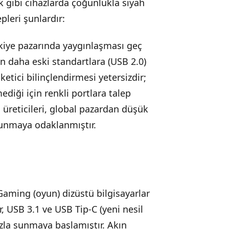
sk gibi cihazlarda çoğunlukla siyah
pleri şunlardır:
ürkiye pazarında yaygınlaşması geç
çin daha eski standartlara (USB 2.0)
üketici bilinçlendirmesi yetersizdir;
ediği için renkli portlara talep
 üreticileri, global pazardan düşük
 sunmaya odaklanmıştır.
aming (oyun) dizüstü bilgisayarlar
 USB 3.1 ve USB Tip-C (yeni nesil
zla sunmaya başlamıştır. Akın