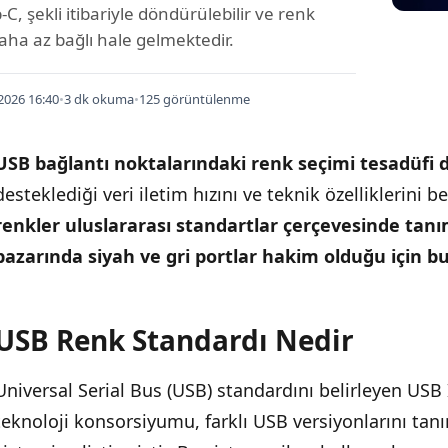
p-C, şekli itibariyle döndürülebilir ve renk
ha az bağlı hale gelmektedir.
2026 16:40
•
3 dk okuma
•
125 görüntülenme
USB bağlantı noktalarındaki renk seçimi tesadüfi de
desteklediği veri iletim hızını ve teknik özelliklerini bel
renkler uluslararası standartlar çerçevesinde tanı
pazarında siyah ve gri portlar hakim olduğu için b
USB Renk Standardı Nedir
İÇINDEKILER
›
Universal Serial Bus (USB) standardını belirleyen US
USB Renk Standardı Nedir
teknoloji konsorsiyumu, farklı USB versiyonlarını ta
Türkiye'de Neden Bu Renkli Portlar Nadir