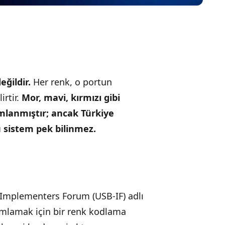
ğildir.
Her renk, o portun
irtir.
Mor, mavi, kırmızı gibi
mlanmıştır; ancak Türkiye
u sistem pek bilinmez.
B Implementers Forum (USB-IF) adlı
nımlamak için bir renk kodlama