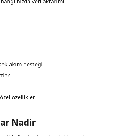
n hangi hızda veri aktarımı
sek akım desteği
tlar
zel özellikler
lar Nadir