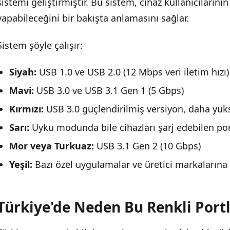
sistemi geliştirmiştir. Bu sistem, cihaz kullanıcılarını
yapabileceğini bir bakışta anlamasını sağlar.
Modernleşme Yolunda Adımlar
Gelecek: USB 4 ve Tip-C Dönem
Sistem şöyle çalışır:
Siyah:
USB 1.0 ve USB 2.0 (12 Mbps veri iletim hızı)
Mavi:
USB 3.0 ve USB 3.1 Gen 1 (5 Gbps)
Kırmızı:
USB 3.0 güçlendirilmiş versiyon, daha yük
Sarı:
Uyku modunda bile cihazları şarj edebilen por
Mor veya Turkuaz:
USB 3.1 Gen 2 (10 Gbps)
Yeşil:
Bazı özel uygulamalar ve üretici markalarına ö
Türkiye'de Neden Bu Renkli Port