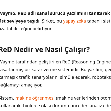
Waymo, ReD adlı sanal sürücü yazılımını tanıtarak 
üst seviyeye taşıdı.
Şirket, bu
yapay zeka
tabanlı sist
azaltabileceğini belirtiyor.
ReD Nedir ve Nasıl Çalışır?
İÇINDEKILER
›
Waymo tarafından geliştirilen ReD (Reasoning Engine 
ReD Nedir ve Nasıl Çalışır?
tasarlanmış bir karar verme sistemidir. Bu yazılım, ge
Güvenlik Odaklı Geliştirme Stratejisi
karmaşık trafik senaryolarını simüle ederek, robotaks
sağlamayı amaçlıyor.
Sektörün Geleceğine Etkileri
Sistem,
makine öğrenmesi
(makine verilerinden otom
kullanarak, binlerce olası durumu önceden analiz ede