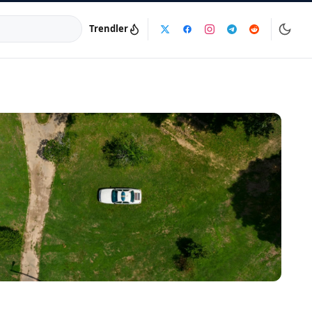
Trendler
a:
info@dijinika.net