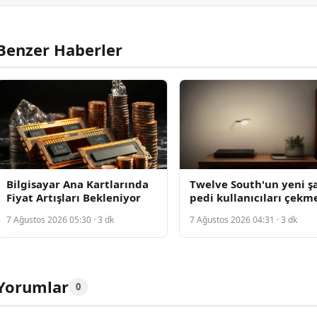
Benzer Haberler
Bilgisayar Ana Kartlarında
Twelve South'un yeni şa
Fiyat Artışları Bekleniyor
pedi kullanıcıları çekm
başladı
7 Ağustos 2026 05:30 · 3 dk
7 Ağustos 2026 04:31 · 3 dk
Yorumlar
0