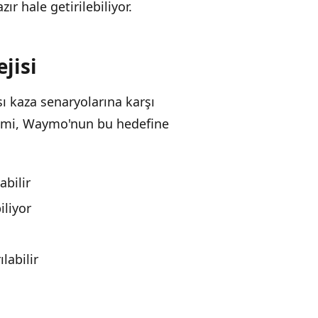
ır hale getirilebiliyor.
jisi
ı kaza senaryolarına karşı
emi, Waymo'nun bu hedefine
abilir
iliyor
ılabilir