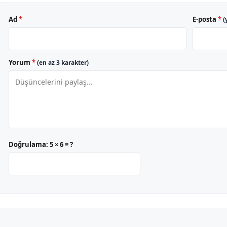
Ad
*
E-posta
*
(
Yorum
*
(en az 3 karakter)
Doğrulama:
5 × 6 = ?