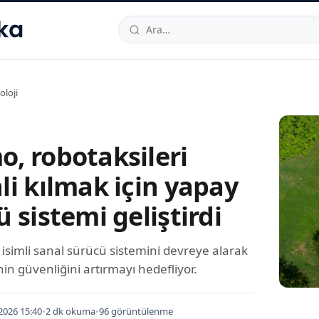
hallesi
,
Beylikdüzü
34520
TR
Telefon:
0850 444 30 49
E-post
oloji
, robotaksileri
li kılmak için yapay
 sistemi geliştirdi
simli sanal sürücü sistemini devreye alarak
nin güvenliğini artırmayı hedefliyor.
2026 15:40
•
2 dk okuma
•
96 görüntülenme