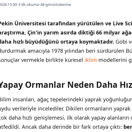
026 15:30
•
3 dk okuma
•
48 görüntülenme
Pekin Üniversitesi tarafından yürütülen ve Live S
araştırma, Çin'in yarım asırda diktiği 66 milyar a
daha hızlı büyüdüğünü ortaya koymaktadır.
Gobi v
durdurmak amacıyla 1978 yılından beri sürdürülen 
sonuçlar vermekle birlikte küresel
iklim
modellerini g
Yapay Ormanlar Neden Daha Hız
İÇINDEKILER
›
Bilim insanları, ağaç tepelerindeki yaprak yoğunluğu
Yapay Ormanlar Neden Daha Hızlı Büyüyor?
uydu verileriyle incelediler. Dikilen ormanların yapra
Uzun Vadede Doğal Ormanlar Daha Dayanıklı
çok daha hızlı genişlemesi, ilk olarak yapay alanlar
atfedildi. Ancak daha derinde bir fark ortaya çıktı:
ben
Küresel İklim Modellerine Yansıması