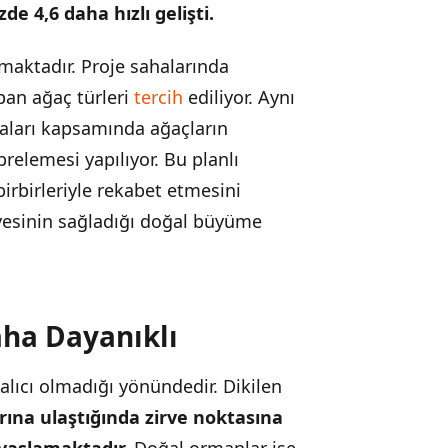
e 4,6 daha hızlı gelişti.
maktadır. Proje sahalarında
apan ağaç türleri
tercih
ediliyor. Aynı
maları kapsamında ağaçların
brelemesi yapılıyor. Bu planlı
birbirleriyle rekabet etmesini
iyesinin sağladığı doğal büyüme
ha Dayanıklı
lıcı olmadığı yönündedir. Dikilen
arına ulaştığında zirve noktasına
vaşlamaktadır.
Doğal ormanlar ise