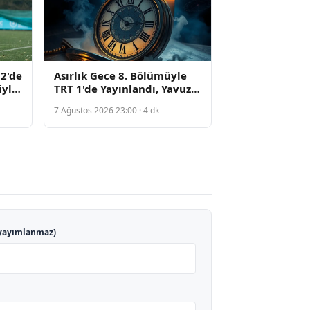
2'de
Asırlık Gece 8. Bölümüyle
iyle
TRT 1'de Yayınlandı, Yavuz
Bingöl Adil Öksüz Rolünün
7 Ağustos 2026 23:00 · 4 dk
Sorumluluğunu Açıkladı
yayımlanmaz)