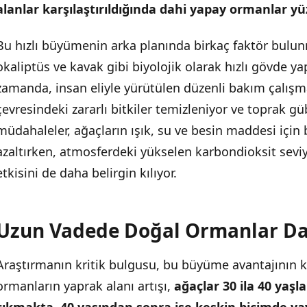
alanlar karşılaştırıldığında dahi yapay ormanlar yüzd
Bu hızlı büyümenin arka planında birkaç faktör bulun
okaliptüs ve kavak gibi biyolojik olarak hızlı gövde y
zamanda, insan eliyle yürütülen düzenli bakım çalış
çevresindeki zararlı bitkiler temizleniyor ve toprak gü
müdahaleler, ağaçların ışık, su ve besin maddesi için 
azaltırken, atmosferdeki yükselen karbondioksit sev
etkisini de daha belirgin kılıyor.
Uzun Vadede Doğal Ormanlar Da
Araştırmanın kritik bulgusu, bu büyüme avantajının ka
ormanların yaprak alanı artışı,
ağaçlar 30 ila 40 yaşl
çıkmakta, 40 yaşından sonra ise keskin biçimde ya