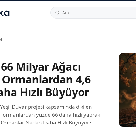
hallesi
,
Beylikdüzü
34520
TR
Telefon:
0850 444 30 49
E-post
l
 66 Milyar Ağacı
 Ormanlardan 4,6
aha Hızlı Büyüyor
Yeşil Duvar projesi kapsamında dikilen
al ormanlardan yüzde 66 daha hızlı yaprak
y Ormanlar Neden Daha Hızlı Büyüyor?.