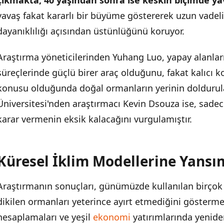
yavaş fakat kararlı bir büyüme göstererek uzun vade
dayanıklılığı açısından üstünlüğünü koruyor.
Araştırma yöneticilerinden Yuhang Luo, yapay alanla
süreçlerinde güçlü birer araç olduğunu, fakat kalıcı 
konusu olduğunda doğal ormanların yerinin doldurul
Üniversitesi'nden araştırmacı Kevin Dsouza ise, sad
karar vermenin eksik kalacağını vurgulamıştır.
Küresel İklim Modellerine Yansı
Araştırmanın sonuçları, günümüzde kullanılan birçok 
dikilen ormanları yeterince ayırt etmediğini gösterm
hesaplamaları ve yeşil
ekonomi
yatırımlarında yenide