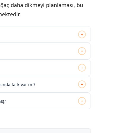
 ağaç daha dikmeyi planlaması, bu
mektedir.
+
+
+
+
ında fark var mı?
+
ış?