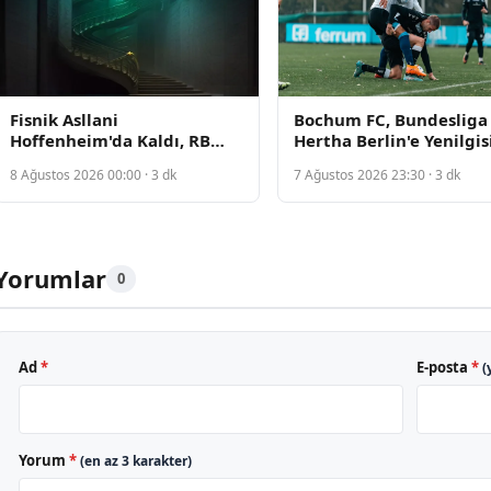
Fisnik Asllani
Bochum FC, Bundesliga 
Hoffenheim'da Kaldı, RB
Hertha Berlin'e Yenilgis
Leipzig Transferi Tıbbi
Sezonu Başlattı
8 Ağustos 2026 00:00 · 3 dk
7 Ağustos 2026 23:30 · 3 dk
Nedenlerle Çöktü
Yorumlar
0
Ad
*
E-posta
*
(
Yorum
*
(en az 3 karakter)