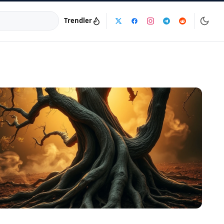
Trendler
a:
info@dijinika.net