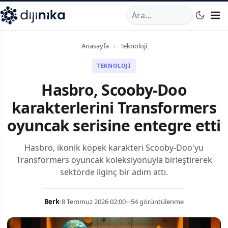
A
,
Marmara Mahallesi
,
Beylikdüzü
34520
TR
Telefon:
0850 44
Anasayfa
›
Teknoloji
TEKNOLOJI
Hasbro, Scooby-Doo
karakterlerini Transformers
oyuncak serisine entegre etti
Hasbro, ikonik köpek karakteri Scooby-Doo'yu
Transformers oyuncak koleksiyonuyla birleştirerek
sektörde ilginç bir adım attı.
Berk
•
8 Temmuz 2026 02:00
•
•
54 görüntülenme