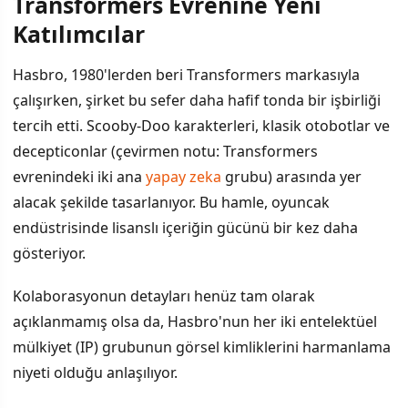
Transformers Evrenine Yeni
İÇINDEKILER
›
Katılımcılar
Transformers Evrenine Yeni Katılımcılar
Hasbro, 1980'lerden beri Transformers markasıyla
çalışırken, şirket bu sefer daha hafif tonda bir işbirliği
Lisanslı İşbirlikleri Oyuncak Pazarında Trend
tercih etti. Scooby-Doo karakterleri, klasik otobotlar ve
Pazardaki Konumu ve Beklentiler
decepticonlar (çevirmen notu: Transformers
evrenindeki iki ana
yapay zeka
grubu) arasında yer
Pazar Analizi
alacak şekilde tasarlanıyor. Bu hamle, oyuncak
endüstrisinde lisanslı içeriğin gücünü bir kez daha
gösteriyor.
Kolaborasyonun detayları henüz tam olarak
açıklanmamış olsa da, Hasbro'nun her iki entelektüel
mülkiyet (IP) grubunun görsel kimliklerini harmanlama
niyeti olduğu anlaşılıyor.