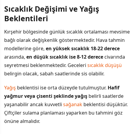
Sıcaklık Değişimi ve Yağış
İÇINDEKILER
›
Beklentileri
Sıcaklık Değişimi ve Yağış Beklentileri
Kırşehir bölgesinde günlük sıcaklık ortalaması mevsime
bağlı olarak değişkenlik göstermektedir. Hava tahmin
Rüzgar ve Görüş Koşulları
modellerine göre,
en yüksek sıcaklık 18-22 derece
Tarım ve Ekonomik Faaliyetlere Etkileri
arasında,
en düşük sıcaklık ise 8-12 derece
civarında
seyretmesi beklenmektedir. Geceleri
sıcaklık düşüşü
Hava Durumu Riski ve Öneriler
belirgin olacak, sabah saatlerinde sis olabilir.
Yağış
beklentisi ise orta düzeyde tutulmuştur.
Hafif
yağmur veya çisenti şeklinde yağış
belirli saatlerde
yaşanabilir ancak kuvvetli
sağanak
beklentisi düşüktür.
Çiftçiler sulama planlaması yaparken bu tahmini göz
önüne almalıdır.