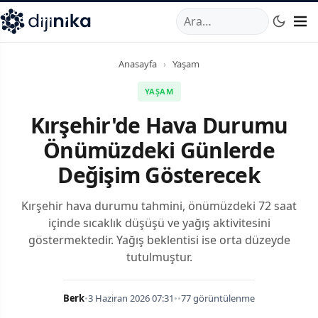
A
,
Marmara Mahallesi
,
Beylikdüzü
34520
TR
Telefon:
0850 44
Anasayfa
›
Yaşam
YAŞAM
Kırşehir'de Hava Durumu
Önümüzdeki Günlerde
Değişim Gösterecek
Kırşehir hava durumu tahmini, önümüzdeki 72 saat
içinde sıcaklık düşüşü ve yağış aktivitesini
göstermektedir. Yağış beklentisi ise orta düzeyde
tutulmuştur.
Berk
•
3 Haziran 2026 07:31
•
•
77 görüntülenme