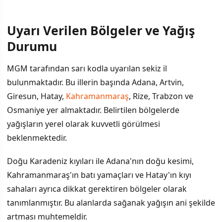
Uyarı Verilen Bölgeler ve Yağış
İÇINDEKILER
›
Durumu
Uyarı Verilen Bölgeler ve Yağış Durumu
MGM tarafından sarı kodla uyarılan sekiz il
bulunmaktadır. Bu illerin başında Adana, Artvin,
Rüzgar ve Sıcaklık Durumu
Giresun, Hatay,
Kahramanmaraş
, Rize, Trabzon ve
Osmaniye yer almaktadır. Belirtilen bölgelerde
yağışların yerel olarak kuvvetli görülmesi
beklenmektedir.
Doğu Karadeniz kıyıları ile Adana'nın doğu kesimi,
Kahramanmaraş'ın batı yamaçları ve Hatay'ın kıyı
sahaları ayrıca dikkat gerektiren bölgeler olarak
tanımlanmıştır. Bu alanlarda sağanak yağışın ani şekilde
artması muhtemeldir.