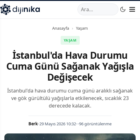
A
,
Marmara Mahallesi
,
Beylikdüzü
34520
TR
Telefon:
0850 44
Anasayfa
›
Yaşam
YAŞAM
İstanbul'da Hava Durumu
Cuma Günü Sağanak Yağışla
Değişecek
İstanbul'da hava durumu cuma günü aralıklı sağanak
ve gök gürültülü yağışlarla etkilenecek, sıcaklık 23
derecede kalacak.
Berk
•
29 Mayıs 2026 10:32
•
•
96 görüntülenme