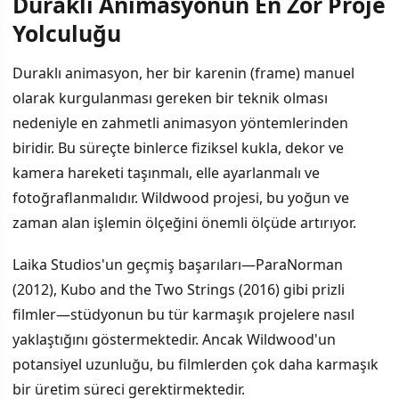
Duraklı Animasyonun En Zor Proje
İÇINDEKILER
›
Yolculuğu
Duraklı Animasyonun En Zor Proje Yolculuğu
Duraklı animasyon, her bir karenin (frame) manuel
olarak kurgulanması gereken bir teknik olması
Animasyon Endüstrisinin Yeni Hedefleri
nedeniyle en zahmetli animasyon yöntemlerinden
Yaratıcı Vizyondan Teknik Zorlukça Yol Almak
biridir. Bu süreçte binlerce fiziksel kukla, dekor ve
kamera hareketi taşınmalı, elle ayarlanmalı ve
Sinema Sektöründe Diğer Gelişmeler
fotoğraflanmalıdır. Wildwood projesi, bu yoğun ve
zaman alan işlemin ölçeğini önemli ölçüde artırıyor.
Laika Studios'un geçmiş başarıları—ParaNorman
(2012), Kubo and the Two Strings (2016) gibi prizli
filmler—stüdyonun bu tür karmaşık projelere nasıl
yaklaştığını göstermektedir. Ancak Wildwood'un
potansiyel uzunluğu, bu filmlerden çok daha karmaşık
bir üretim süreci gerektirmektedir.