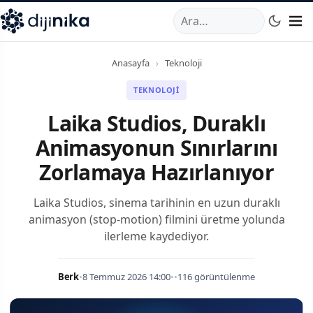
A
,
Marmara Mahallesi
,
Beylikdüzü
34520
TR
Telefon:
0850 44
Anasayfa
›
Teknoloji
TEKNOLOJI
Laika Studios, Duraklı
Animasyonun Sınırlarını
Zorlamaya Hazırlanıyor
Laika Studios, sinema tarihinin en uzun duraklı
animasyon (stop-motion) filmini üretme yolunda
ilerleme kaydediyor.
Berk
•
8 Temmuz 2026 14:00
•
•
116 görüntülenme