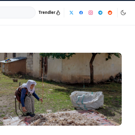
Trendler
a:
info@dijinika.net