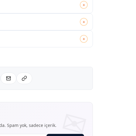
+
+
+
nda. Spam yok, sadece içerik.