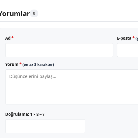
Yorumlar
0
Ad
*
E-posta
*
(
Yorum
*
(en az 3 karakter)
Doğrulama:
1 × 8 = ?