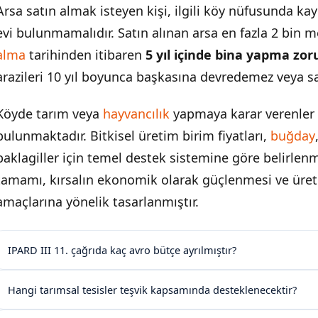
Arsa satın almak isteyen kişi, ilgili köy nüfusunda kay
evi bulunmamalıdır. Satın alınan arsa en fazla 2 bin m
alma
tarihinden itibaren
5 yıl içinde bina yapma zor
arazileri 10 yıl boyunca başkasına devredemez veya s
Köyde tarım veya
hayvancılık
yapmaya karar verenler 
bulunmaktadır. Bitkisel üretim birim fiyatları,
buğday
baklagiller için temel destek sistemine göre belirlen
tamamı, kırsalın ekonomik olarak güçlenmesi ve üreti
amaçlarına yönelik tasarlanmıştır.
IPARD III 11. çağrıda kaç avro bütçe ayrılmıştır?
Hangi tarımsal tesisler teşvik kapsamında desteklenecektir?