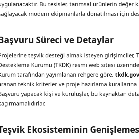
uygulanacaktır. Bu tesisler, tarımsal ürünlerin değer 
Köye Dönüş İçin Ek Fırsatlar
sağlayacak modern ekipmanlarla donatılması için des
Başvuru Süreci ve Detaylar
Projelerine teşvik desteği almak isteyen girişimciler, 
Destekleme Kurumu (TKDK) resmi web sitesi üzerinden
Kurum tarafından yayımlanan rehgere göre,
tkdk.gov
aranan teknik kriterler ve proje hazırlama kurallarına i
Başvuru yapacak kişi ve kuruluşlar, bu kaynaktan deta
kaçırmamalıdırlar.
Teşvik Ekosisteminin Genişlemes