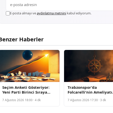
E-posta almayı ve
aydınlatma metnini
kabul ediyorum.
Benzer Haberler
Seçim Anketi Gösteriyor:
Trabzonspor'da
Yeni Parti Birinci Sıraya
Folcarelli'nin Ameliyatı
Yükseldi
Sonrası John Lundstram
7 Ağustos 2026 18:00 · 4 dk
7 Ağustos 2026 17:30 · 3 dk
Geri Döndü