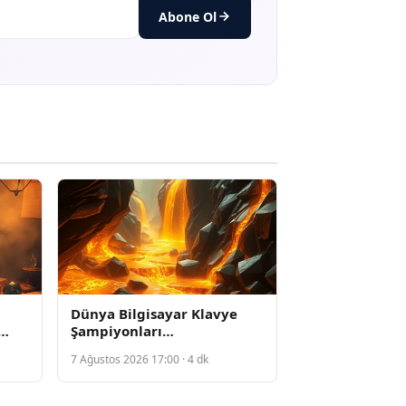
Abone Ol
Dünya Bilgisayar Klavye
Şampiyonları
Afyonkarahisar'da Resmi
7 Ağustos 2026 17:00 · 4 dk
Karşılamalara Katıldı