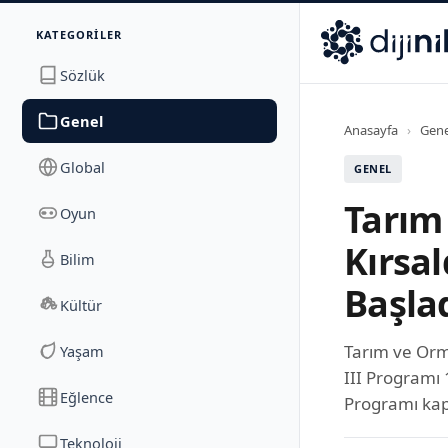
İletişim
KATEGORILER
Dijinika
Avrasya Cad. Sitesi B Blok No: 17/2A
,
Marmara Ma
Sözlük
Genel
Anasayfa
›
Gene
Global
GENEL
Tarım 
Oyun
Kırsal
Bilim
Başla
Kültür
Tarım ve Orm
Yaşam
III Programı 
Eğlence
Programı kap
Teknoloji