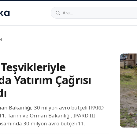
hallesi
,
Beylikdüzü
34520
TR
Telefon:
0850 444 30 49
E-post
l
Teşvikleriyle
da Yatırım Çağrısı
dı
an Bakanlığı, 30 milyon avro bütçeli IPARD
11. Tarım ve Orman Bakanlığı, IPARD III
samında 30 milyon avro bütçeli 11.