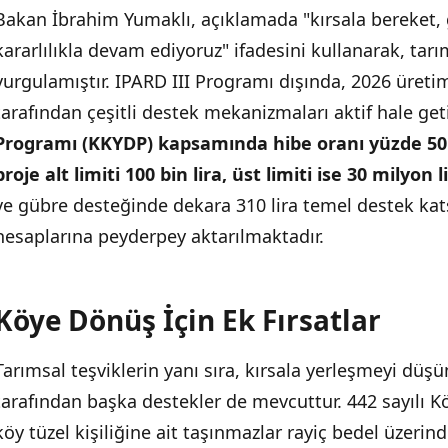
Bakan İbrahim Yumaklı, açıklamada "kırsala bereket, 
kararlılıkla devam ediyoruz" ifadesini kullanarak, ta
vurgulamıştır. IPARD III Programı dışında, 2026 üretim
tarafından çeşitli destek mekanizmaları aktif hale geti
Programı (KKYDP) kapsamında hibe oranı yüzde 50 
proje alt limiti 100 bin lira, üst limiti ise 30 milyon 
ve gübre desteğinde dekara 310 lira temel destek kats
hesaplarına peyderpey aktarılmaktadır.
Köye Dönüş İçin Ek Fırsatlar
Tarımsal teşviklerin yanı sıra, kırsala yerleşmeyi düş
tarafından başka destekler de mevcuttur. 442 sayılı
köy tüzel kişiliğine ait taşınmazlar rayiç bedel üzeri