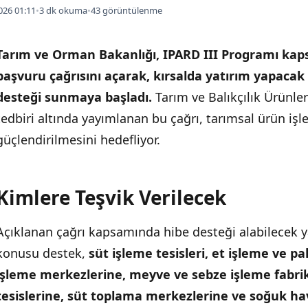
026 01:11
•
3 dk okuma
•
43 görüntülenme
Tarım ve Orman Bakanlığı, IPARD III Programı kaps
başvuru çağrısını açarak, kırsalda yatırım yapacak
desteği sunmaya başladı.
Tarım ve Balıkçılık Ürünle
tedbiri altında yayımlanan bu çağrı, tarımsal ürün iş
güçlendirilmesini hedefliyor.
Kimlere Teşvik Verilecek
İÇINDEKILER
›
Açıklanan çağrı kapsamında hibe desteği alabilecek yat
Kimlere Teşvik Verilecek
konusu destek,
süt işleme tesisleri, et işleme ve 
Başvuru Süreci ve Detaylar
işleme merkezlerine, meyve ve sebze işleme fabrik
tesislerine, süt toplama merkezlerine ve soğuk ha
Teşvik Ekosisteminin Genişlemesi