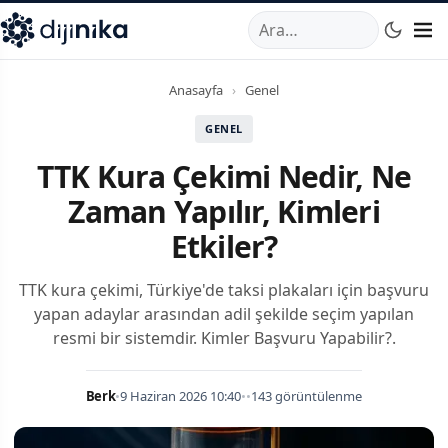
A
,
Marmara Mahallesi
,
Beylikdüzü
34520
TR
Telefon:
0850 44
Anasayfa
›
Genel
GENEL
TTK Kura Çekimi Nedir, Ne
Zaman Yapılır, Kimleri
Etkiler?
TTK kura çekimi, Türkiye'de taksi plakaları için başvuru
yapan adaylar arasından adil şekilde seçim yapılan
resmi bir sistemdir. Kimler Başvuru Yapabilir?.
Berk
•
9 Haziran 2026 10:40
•
•
143 görüntülenme