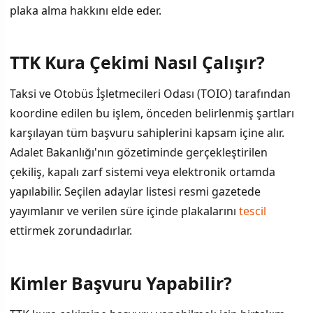
plaka alma hakkını elde eder.
TTK Kura Çekimi Nasıl Çalışır?
İÇINDEKILER
›
Taksi ve Otobüs İşletmecileri Odası (TOIO) tarafından
TTK Kura Çekimi Nasıl Çalışır?
koordine edilen bu işlem, önceden belirlenmiş şartları
karşılayan tüm başvuru sahiplerini kapsam içine alır.
Kimler Başvuru Yapabilir?
Adalet Bakanlığı'nın gözetiminde gerçekleştirilen
Kura Çekiminin Amacı
çekiliş, kapalı zarf sistemi veya elektronik ortamda
yapılabilir. Seçilen adaylar listesi resmi gazetede
Son Çekimler ve Güncel Durum
yayımlanır ve verilen süre içinde plakalarını
tescil
ettirmek zorundadırlar.
Kimler Başvuru Yapabilir?