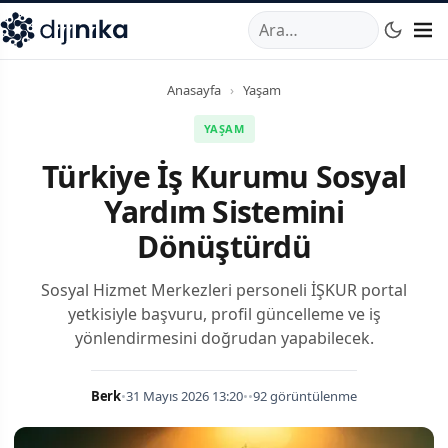
A
,
Marmara Mahallesi
,
Beylikdüzü
34520
TR
Telefon:
0850 44
Anasayfa
›
Yaşam
YAŞAM
Türkiye İş Kurumu Sosyal
Yardım Sistemini
Dönüştürdü
Sosyal Hizmet Merkezleri personeli İŞKUR portal
yetkisiyle başvuru, profil güncelleme ve iş
yönlendirmesini doğrudan yapabilecek.
Berk
•
31 Mayıs 2026 13:20
•
•
92 görüntülenme