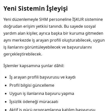
Yeni Sistemin İşleyişi
İÇINDEKILER
›
Yeni düzenlemeyle SHM personeline İŞKUR sistemine
Yeni Sistemin İşleyişi
doğrudan erişim yetkisi tanındı. Bu sayede sosyal
yardım alan kişiler, ayrıca başka bir kuruma gitmeden
İstihdam Desteği Programları
aynı merkezde iş arayan profili oluşturabilecek, uygun
Hedefler ve Beklentiler
iş ilanlarını görüntüleyebilecek ve başvurularını
gerçekleştirebilecek.
İşlemler kapsamına şunlar dâhil:
İş arayan profili başvurusu ve kaydı
Profil bilgisi güncelleme
Uygun iş ilanlarına başvuru yapma
İşsizlik ödeneği müracaatı
Aktif iş gücü programlarına katılım başvurusu