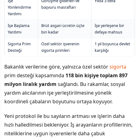
İşe
Görüşme giderleri ve
Yılda 3 defa
Yönlendirme
başvuru masrafları
Yardımı
İşe Başlama
Brüt asgari ücretin üçte
İşe yerleşene bir
Yardımı
biri kadar
defaya mahsus
Sigorta Prim
Özel sektör işverenin
1 yıl boyunca devlet
Desteği
sigorta primleri
karşılığı
Bakanlık verilerine göre, yalnızca özel sektör
sigorta
prim desteği kapsamında
118 bin kişiye toplam 897
milyon liralık yardım
sağlandı. Bu rakamlar, sosyal
yardım alıcılarının işe yerleştirilmesine yönelik
koordineli çabaların boyutunu ortaya koyuyor.
Yeni protokol ile bu sayıların artması ve işlerin daha
hızlı halledilmesi bekleniyor. İş arayanların profillerinin,
niteliklerine uygun işverenlerle daha çabuk