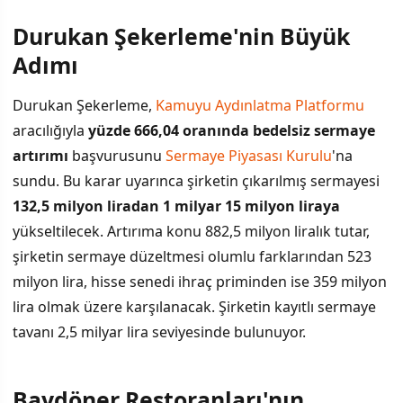
Durukan Şekerleme'nin Büyük
İÇINDEKILER
›
Adımı
Durukan Şekerleme'nin Büyük Adımı
Durukan Şekerleme,
Kamuyu Aydınlatma Platformu
aracılığıyla
yüzde 666,04 oranında bedelsiz sermaye
Baydöner Restoranları'nın Kapsamlı Artırım Planı
artırımı
başvurusunu
Sermaye Piyasası Kurulu
'na
Bedelsiz Sermaye Artırımının Anlamı
sundu. Bu karar uyarınca şirketin çıkarılmış sermayesi
132,5 milyon liradan 1 milyar 15 milyon liraya
Süreç ve Sonraki Adımlar
yükseltilecek. Artırıma konu 882,5 milyon liralık tutar,
şirketin sermaye düzeltmesi olumlu farklarından 523
milyon lira, hisse senedi ihraç priminden ise 359 milyon
lira olmak üzere karşılanacak. Şirketin kayıtlı sermaye
tavanı 2,5 milyar lira seviyesinde bulunuyor.
Baydöner Restoranları'nın