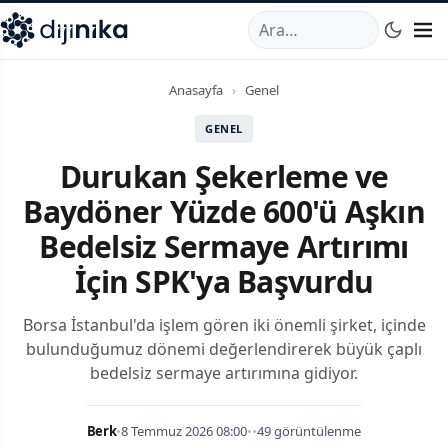
A
,
Marmara Mahallesi
,
Beylikdüzü
34520
TR
Telefon:
0850 44
Anasayfa
›
Genel
GENEL
Durukan Şekerleme ve
Baydöner Yüzde 600'ü Aşkın
Bedelsiz Sermaye Artırımı
İçin SPK'ya Başvurdu
Borsa İstanbul'da işlem gören iki önemli şirket, içinde
bulunduğumuz dönemi değerlendirerek büyük çaplı
bedelsiz sermaye artırımına gidiyor.
Berk
•
8 Temmuz 2026 08:00
•
•
49 görüntülenme